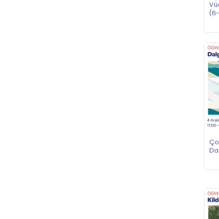
Vü
(6
Çoc
Dal