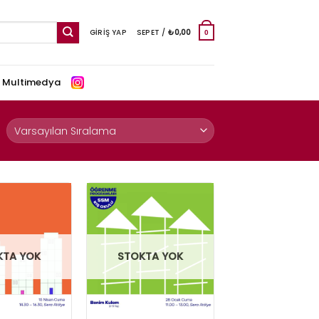
GIRIŞ YAP
SEPET /
₺
0,00
0
e Multimedya
KTA YOK
STOKTA YOK