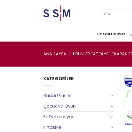
Skip
to
Ara:
content
Baskılı Ürünler
Ç
ANA SAYFA
/
ÜRÜNLER “ATÖLYE” OLARAK ET
KATEGORILER
Baskılı Ürünler
Çocuk ve Oyun
Ev Dekorasyon
Kırtasiye