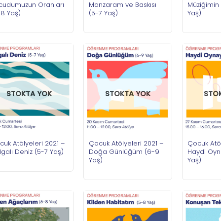
cudumuzun Oranları
Manzaram ve Baskısı
Müziğimin 
-8 Yaş)
(5-7 Yaş)
Yaş)
STOKTA YOK
STOKTA YOK
STO
uk Atölyeleri 2021 –
Çocuk Atölyeleri 2021 –
Çocuk Atöl
galı Deniz (5-7 Yaş)
Doğa Günlüğüm (6-9
Haydi Oyn
Yaş)
Yaş)