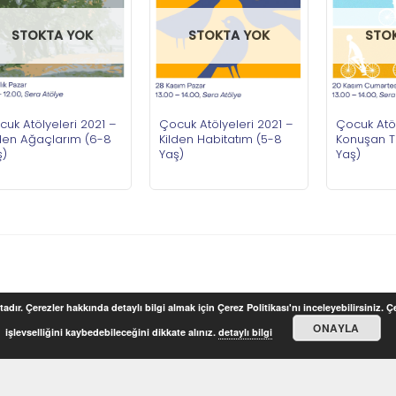
STOKTA YOK
STOKTA YOK
STO
uk Atölyeleri 2021 –
Çocuk Atölyeleri 2021 –
Çocuk Atöl
lden Ağaçlarım (6-8
Kilden Habitatım (5-8
Konuşan T
ş)
Yaş)
Yaş)
adır. Çerezler hakkında detaylı bilgi almak için Çerez Politikası'nı inceleyebilirsiniz. 
ONAYLA
işlevselliğini kaybedebileceğini dikkate alınız.
detaylı bilgi