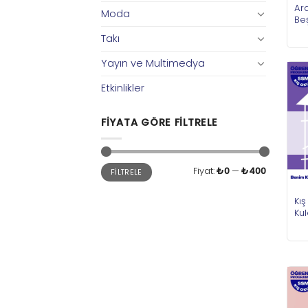
Ara
Moda
Be
Takı
Yayın ve Multimedya
Etkinlikler
FIYATA GÖRE FILTRELE
En
En
Fiyat:
₺0
—
₺400
FILTRELE
düşük
yüksek
fiyat
fiyat
Kı
Kul