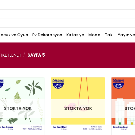
ocuk ve Oyun
Ev Dekorasyon
Kırtasiye
Moda
Takı
Yayın v
IKETLENDI
/
SAYFA 5
STOKTA YOK
STOKTA YOK
STO