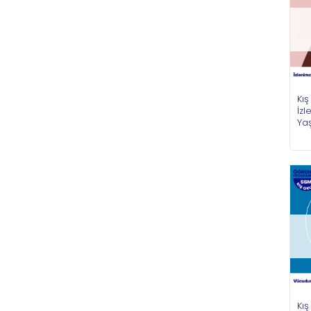
Kış
İzl
Ya
Kış