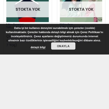
STOKTA YOK
STOKTA YOK
Daha iyi bir kullanıcı deneyimi sunabilmek için çerezler (cookie)
kullanılmaktadır. Çerezler hakkında detaylı bilgi almak için Çerez Politikası'nı
Çocuk Atölyeleri 2021 –
Çocuk Atölyeleri 2021 –
inceleyebilirsiniz. Çerez ayarlarını değiştirmeniz durumunda internet
Gemiler Nasıl Yüzer? (5-
Gezenti Figürler (5-8
sitesinin bazı özelliklerinin işlevselliğini kaybedebileceğini dikkate alınız.
7 Yaş)
yaş)
ONAYLA
detaylı bilgi
STOKTA YOK
STOKTA YOK