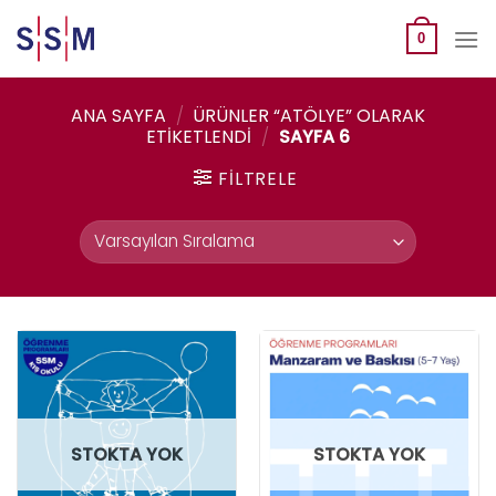
Skip
to
0
content
ANA SAYFA
/
ÜRÜNLER “ATÖLYE” OLARAK
ETIKETLENDI
/
SAYFA 6
FILTRELE
STOKTA YOK
STOKTA YOK