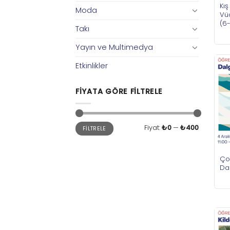
Kış
Moda
Vü
(6
Takı
Yayın ve Multimedya
Etkinlikler
FIYATA GÖRE FILTRELE
En
En
Fiyat:
₺0
—
₺400
FILTRELE
düşük
yüksek
fiyat
fiyat
Çoc
Dal