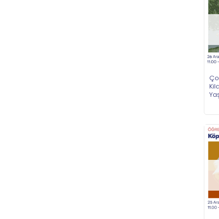
Çoc
Ki
Ya