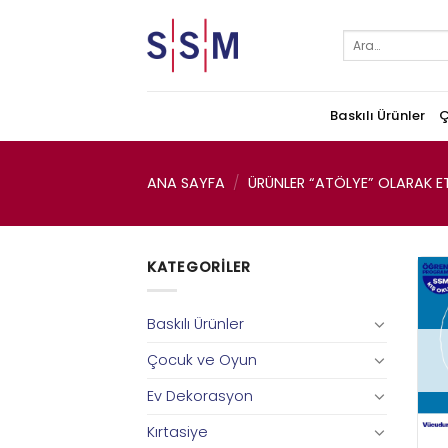
Skip
to
Ara:
content
Baskılı Ürünler
Ç
ANA SAYFA
/
ÜRÜNLER “ATÖLYE” OLARAK ET
KATEGORILER
Baskılı Ürünler
Çocuk ve Oyun
Ev Dekorasyon
Kırtasiye