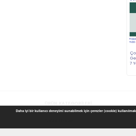
Çoc
Gem
7 Y
ÜRÜN KATEGORILERI
Daha iyi bir kullanıcı deneyimi sunabilmek için çerezler (cookie) kullanılmakt
Baskılı Ürünler
Çocuk ve Oyun