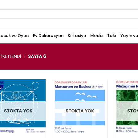
ocuk ve Oyun
Ev Dekorasyon
Kırtasiye
Moda
Takı
Yayın v
IKETLENDI
/
SAYFA 6
STOKTA YOK
STOKTA YOK
STO