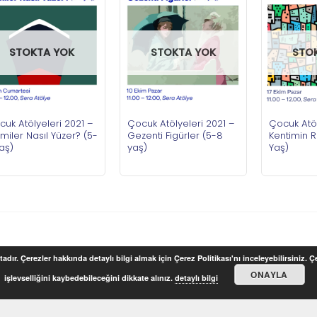
STOKTA YOK
STOKTA YOK
STO
uk Atölyeleri 2021 –
Çocuk Atölyeleri 2021 –
Çocuk Atöl
iler Nasıl Yüzer? (5-
Gezenti Figürler (5-8
Kentimin R
aş)
yaş)
Yaş)
adır. Çerezler hakkında detaylı bilgi almak için Çerez Politikası'nı inceleyebilirsiniz. 
ONAYLA
işlevselliğini kaybedebileceğini dikkate alınız.
detaylı bilgi