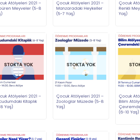
uk Atölyeleri 2021 –
Çocuk Atölyeleri 2021 –
Çocuk Atöl
püren Meyveler (5-8
Manzaradaki Heykeller
Renkli Mey
ş)
(5-7 Yaş)
Yaş)
STOKTA YOK
STOKTA YOK
STO
uk Atölyeleri 2021 –
Çocuk Atölyeleri 2021 –
Çocuk Atöl
cudumdaki Kitaplık
Zoologlar Müzede (5-8
Bilim Atöly
-8 Yaş)
Yaş)
Çevremdek
(6-10 Yaş)