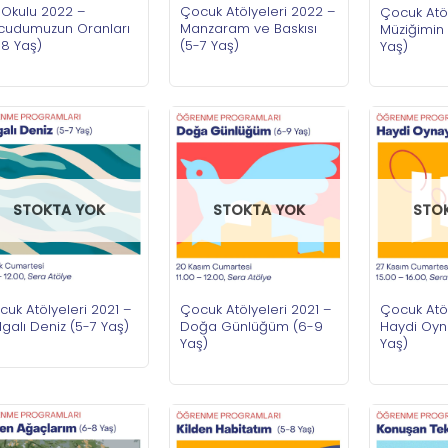
 Okulu 2022 –
Çocuk Atölyeleri 2022 –
Çocuk Atöl
cudumuzun Oranları
Manzaram ve Baskısı
Müziğimin 
-8 Yaş)
(5-7 Yaş)
Yaş)
STOKTA YOK
STOKTA YOK
STO
uk Atölyeleri 2021 –
Çocuk Atölyeleri 2021 –
Çocuk Atöl
galı Deniz (5-7 Yaş)
Doğa Günlüğüm (6-9
Haydi Oyn
Yaş)
Yaş)