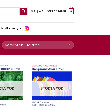
GIRIŞ YAP
SEPET /
₺
0,00
0
e Multimedya
STOKTA YOK
KTA YOK