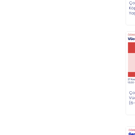
Çoc
Kö
Ya
Çoc
Vü
(6