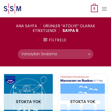
Skip
to
0
content
ANA SAYFA
/
ÜRÜNLER “ATÖLYE” OLARAK
ETIKETLENDI
/
SAYFA 6
FILTRELE
STOKTA YOK
STOKTA YOK