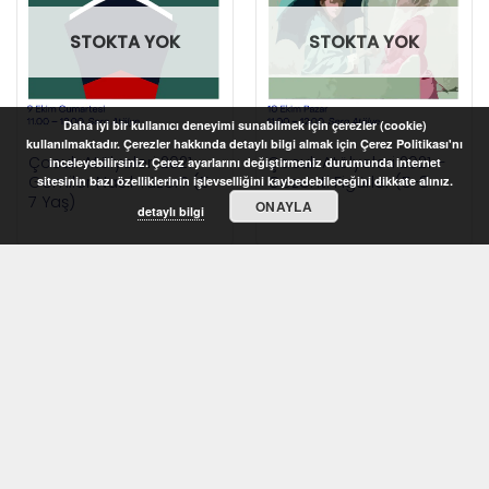
STOKTA YOK
STOKTA YOK
Daha iyi bir kullanıcı deneyimi sunabilmek için çerezler (cookie)
kullanılmaktadır. Çerezler hakkında detaylı bilgi almak için Çerez Politikası'nı
Çocuk Atölyeleri 2021 –
Çocuk Atölyeleri 2021 –
inceleyebilirsiniz. Çerez ayarlarını değiştirmeniz durumunda internet
Gemiler Nasıl Yüzer? (5-
Gezenti Figürler (5-8
sitesinin bazı özelliklerinin işlevselliğini kaybedebileceğini dikkate alınız.
7 Yaş)
yaş)
ONAYLA
detaylı bilgi
STOKTA YOK
STOKTA YOK