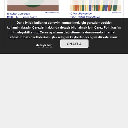
Daha iyi bir kullanıcı deneyimi sunabilmek için çerezler (cookie)
Pusetli Aileler: Müzede
Pusetli Aileler: Müzede
kullanılmaktadır. Çerezler hakkında detaylı bilgi almak için Çerez Politikası'nı
Doku Avı – René
Renk Avı – Morris Louis
inceleyebilirsiniz. Çerez ayarlarını değiştirmeniz durumunda internet
Magritte (18-36 Ay)
(18-36 Ay)
sitesinin bazı özelliklerinin işlevselliğini kaybedebileceğini dikkate alınız.
ONAYLA
detaylı bilgi
STOKTA YOK
STOKTA YOK
Pusetli Aileler: Müzede
Pusetli Aileler: Müzede
Renk Avı – Morris Louis
Renk Avı – Peter Anton