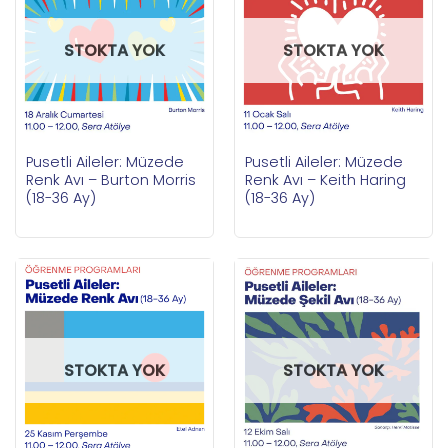
STOKTA YOK
STOKTA YOK
Pusetli Aileler: Müzede
Pusetli Aileler: Müzede
Renk Avı – Keith Haring
Renk Avı – Burton Morris
(18-36 Ay)
(18-36 Ay)
STOKTA YOK
STOKTA YOK