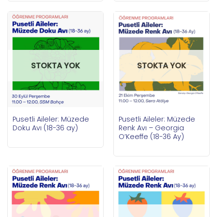
STOKTA YOK
STOKTA YOK
Pusetli Aileler: Müzede
Pusetli Aileler: Müzede
Doku Avı (18-36 ay)
Renk Avı – Georgia
O’Keeffe (18-36 Ay)