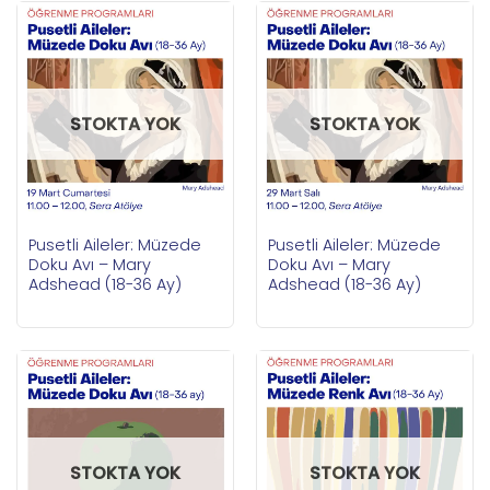
STOKTA YOK
STOKTA YOK
Pusetli Aileler: Müzede
Pusetli Aileler: Müzede
Doku Avı – Mary
Doku Avı – Mary
Adshead (18-36 Ay)
Adshead (18-36 Ay)
STOKTA YOK
STOKTA YOK