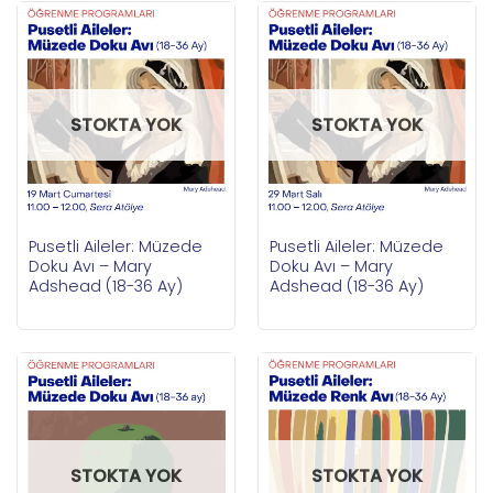
STOKTA YOK
STOKTA YOK
Pusetli Aileler: Müzede
Pusetli Aileler: Müzede
Doku Avı – Mary
Doku Avı – Mary
Adshead (18-36 Ay)
Adshead (18-36 Ay)
STOKTA YOK
STOKTA YOK