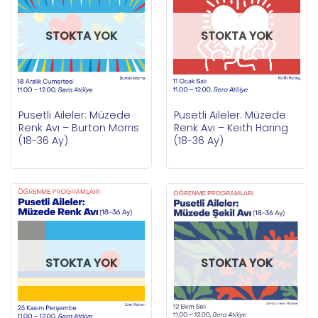
STOKTA YOK
STOKTA YOK
Pusetli Aileler: Müzede
Pusetli Aileler: Müzede
Renk Avı – Keith Haring
Renk Avı – Burton Morris
(18-36 Ay)
(18-36 Ay)
STOKTA YOK
STOKTA YOK