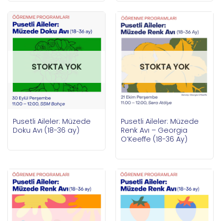
STOKTA YOK
STOKTA YOK
Pusetli Aileler: Müzede
Pusetli Aileler: Müzede
Doku Avı (18-36 ay)
Renk Avı – Georgia
O’Keeffe (18-36 Ay)