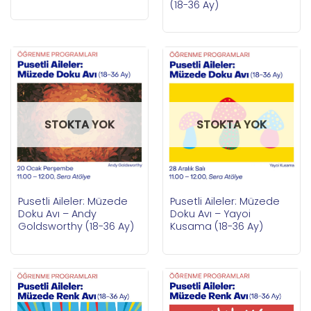
(18-36 Ay)
STOKTA YOK
STOKTA YOK
Pusetli Aileler: Müzede
Pusetli Aileler: Müzede
Doku Avı – Andy
Doku Avı – Yayoi
Goldsworthy (18-36 Ay)
Kusama (18-36 Ay)