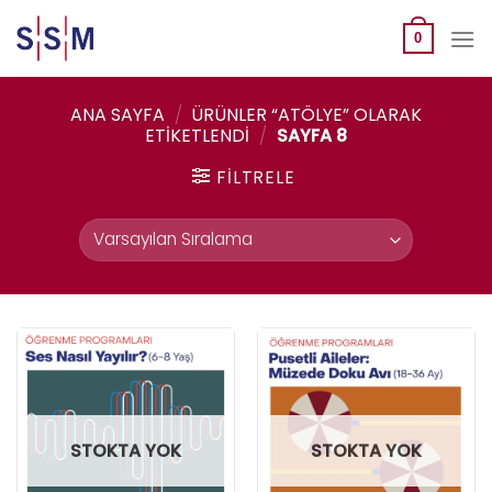
Skip
to
0
content
ANA SAYFA
/
ÜRÜNLER “ATÖLYE” OLARAK
ETIKETLENDI
/
SAYFA 8
FILTRELE
STOKTA YOK
STOKTA YOK