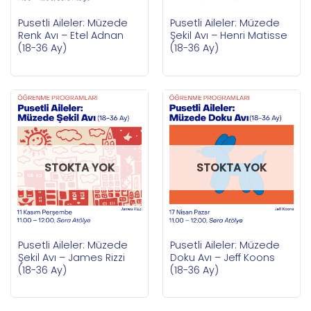
Pusetli Aileler: Müzede
Pusetli Aileler: Müzede
Renk Avı – Etel Adnan
Şekil Avı – Henri Matisse
(18-36 Ay)
(18-36 Ay)
STOKTA YOK
STOKTA YOK
Pusetli Aileler: Müzede
Pusetli Aileler: Müzede
Şekil Avı – James Rizzi
Doku Avı – Jeff Koons
(18-36 Ay)
(18-36 Ay)