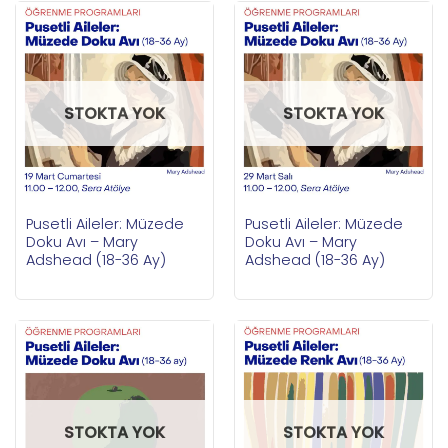
STOKTA YOK
STOKTA YOK
Pusetli Aileler: Müzede
Pusetli Aileler: Müzede
Doku Avı – Mary
Doku Avı – Mary
Adshead (18-36 Ay)
Adshead (18-36 Ay)
STOKTA YOK
STOKTA YOK