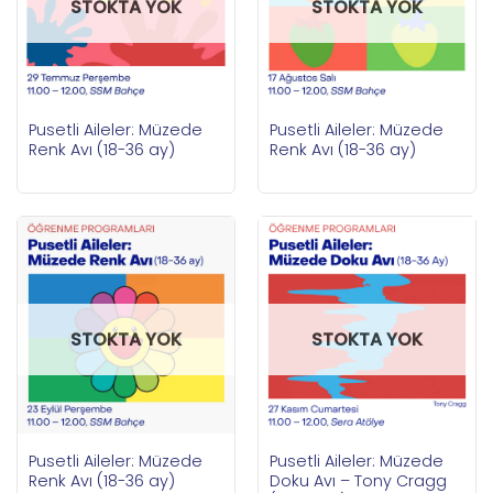
STOKTA YOK
STOKTA YOK
Pusetli Aileler: Müzede
Pusetli Aileler: Müzede
Renk Avı (18-36 ay)
Renk Avı (18-36 ay)
STOKTA YOK
STOKTA YOK
Pusetli Aileler: Müzede
Pusetli Aileler: Müzede
Renk Avı (18-36 ay)
Doku Avı – Tony Cragg