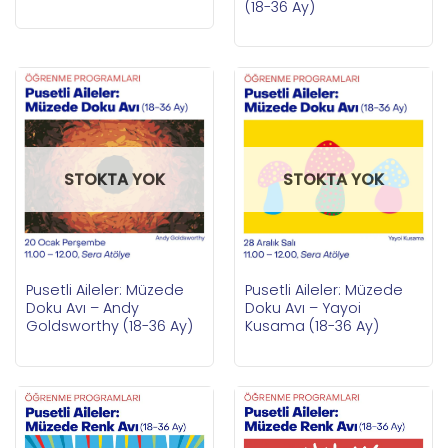
(18-36 Ay)
STOKTA YOK
STOKTA YOK
Pusetli Aileler: Müzede
Pusetli Aileler: Müzede
Doku Avı – Andy
Doku Avı – Yayoi
Goldsworthy (18-36 Ay)
Kusama (18-36 Ay)