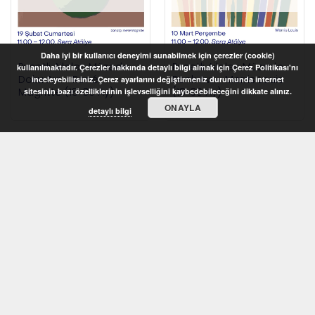
Daha iyi bir kullanıcı deneyimi sunabilmek için çerezler (cookie)
Pusetli Aileler: Müzede
Pusetli Aileler: Müzede
kullanılmaktadır. Çerezler hakkında detaylı bilgi almak için Çerez Politikası'nı
Doku Avı – René
Renk Avı – Morris Louis
inceleyebilirsiniz. Çerez ayarlarını değiştirmeniz durumunda internet
Magritte (18-36 Ay)
(18-36 Ay)
sitesinin bazı özelliklerinin işlevselliğini kaybedebileceğini dikkate alınız.
ONAYLA
detaylı bilgi
STOKTA YOK
STOKTA YOK
Pusetli Aileler: Müzede
Pusetli Aileler: Müzede
Renk Avı – Morris Louis
Renk Avı – Peter Anton