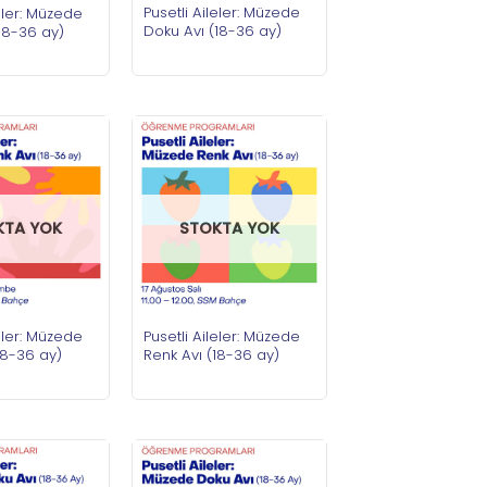
Pusetli Aileler: Müzede
leler: Müzede
Doku Avı (18-36 ay)
18-36 ay)
KTA YOK
STOKTA YOK
leler: Müzede
Pusetli Aileler: Müzede
18-36 ay)
Renk Avı (18-36 ay)