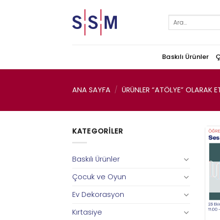
Skip
to
Ara:
content
Baskılı Ürünler
Ç
ANA SAYFA
/
ÜRÜNLER “ATÖLYE” OLARAK ET
KATEGORILER
Baskılı Ürünler
Çocuk ve Oyun
Ev Dekorasyon
Kırtasiye