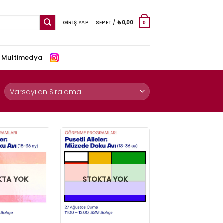
GIRIŞ YAP
SEPET /
₺
0,00
0
e Multimedya
STOKTA YOK
KTA YOK