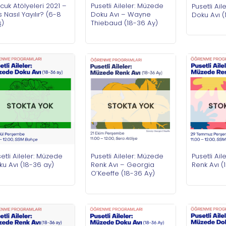
uk Atölyeleri 2021 –
Pusetli Aileler: Müzede
Pusetli Ai
 Nasıl Yayılır? (6-8
Doku Avı – Wayne
Doku Avı (
ş)
Thiebaud (18-36 Ay)
STOKTA YOK
STOKTA YOK
STO
etli Aileler: Müzede
Pusetli Aileler: Müzede
Pusetli Ai
u Avı (18-36 ay)
Renk Avı – Georgia
Renk Avı (
O’Keeffe (18-36 Ay)