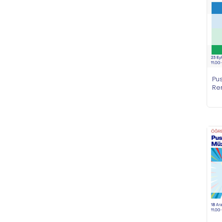
Pus
Ren