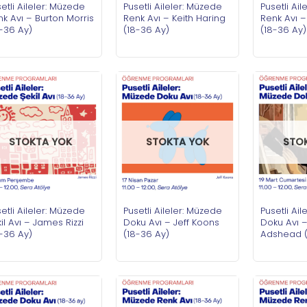
Pusetli Aileler: Müzede
etli Aileler: Müzede
Pusetli Ai
Renk Avı – Keith Haring
k Avı – Burton Morris
Renk Avı –
(18-36 Ay)
-36 Ay)
(18-36 Ay)
STOKTA YOK
STOKTA YOK
STO
etli Aileler: Müzede
Pusetli Aileler: Müzede
Pusetli Ai
il Avı – James Rizzi
Doku Avı – Jeff Koons
Doku Avı 
-36 Ay)
(18-36 Ay)
Adshead (