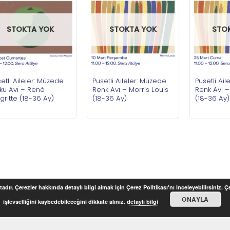
STOKTA YOK
STOKTA YOK
STO
etli Aileler: Müzede
Pusetli Aileler: Müzede
Pusetli Ai
ku Avı – René
Renk Avı – Morris Louis
Renk Avı –
ritte (18-36 Ay)
(18-36 Ay)
(18-36 Ay)
adır. Çerezler hakkında detaylı bilgi almak için Çerez Politikası'nı inceleyebilirsiniz. 
ONAYLA
işlevselliğini kaybedebileceğini dikkate alınız.
detaylı bilgi