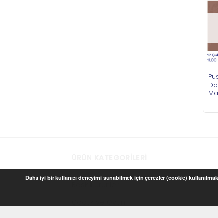
Pus
Do
Mag
ÜRÜN KATEGORILERI
Daha iyi bir kullanıcı deneyimi sunabilmek için çerezler (cookie) kullanılmakt
Baskılı Ürünler
Çocuk ve Oyun