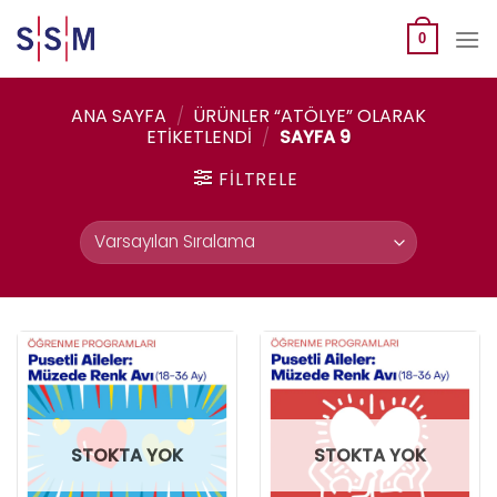
Skip
to
0
content
ANA SAYFA
/
ÜRÜNLER “ATÖLYE” OLARAK
ETIKETLENDI
/
SAYFA 9
FILTRELE
STOKTA YOK
STOKTA YOK