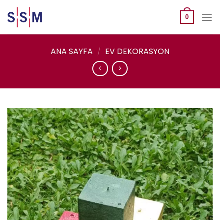
Skip
to
0
content
ANA SAYFA
/
EV DEKORASYON