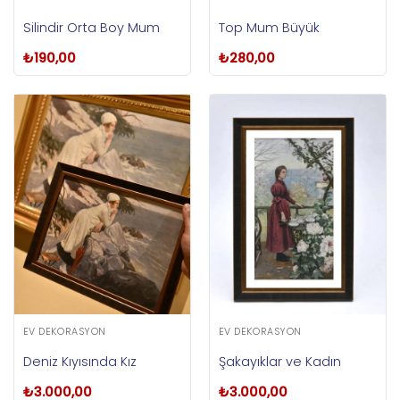
Silindir Orta Boy Mum
Top Mum Büyük
₺
190,00
₺
280,00
EV DEKORASYON
EV DEKORASYON
Deniz Kıyısında Kız
Şakayıklar ve Kadın
₺
3.000,00
₺
3.000,00