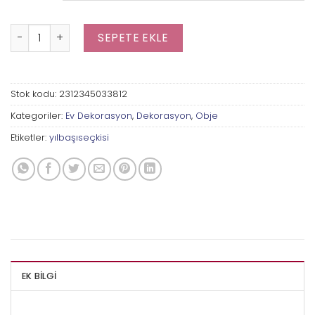
Kare Küçük Mum adet
SEPETE EKLE
Stok kodu:
2312345033812
Kategoriler:
Ev Dekorasyon
,
Dekorasyon
,
Obje
Etiketler:
yılbaşıseçkisi
EK BILGI