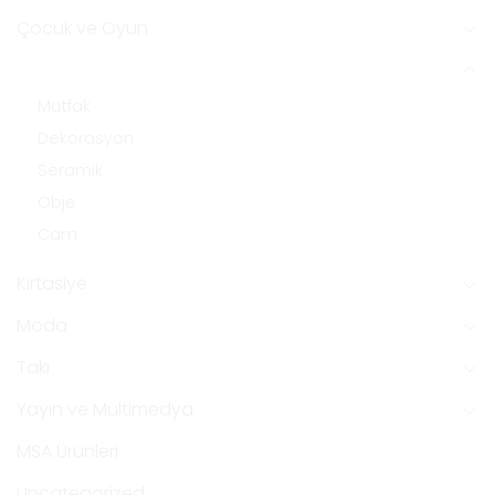
Çocuk ve Oyun
Ev Dekorasyon
Mutfak
Dekorasyon
Seramik
Obje
Cam
Kırtasiye
Moda
Takı
Yayın ve Multimedya
MSA Ürünleri
Uncategorized