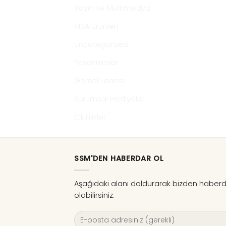
Yayın ve Multimedya
MSA Ürünleri
Uncategorized
Tasarımcılar
Görsel Lisansı
Kurumsal Hediyeler
Etkinlikler
SSM'DEN HABERDAR OL
Aşağıdaki alanı doldurarak bizden haber
olabilirsiniz.