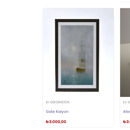
EV DEKORASYON
EV 
Siste Kalyon
Ate
₺
3.000,00
₺
3