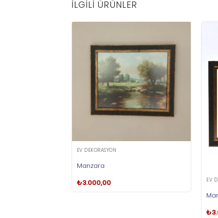
İLGILI ÜRÜNLER
EV DEKORASYON
Manzara
EV 
₺
3.000,00
Man
₺
3