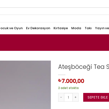
ocuk ve Oyun
Ev Dekorasyon
Kırtasiye
Moda
Takı
Yayın v
Ateşböceği Tea S
7.000,00
₺
2 adet stokta
Ateşböceği Tea Set adet
SEPETE EKLE