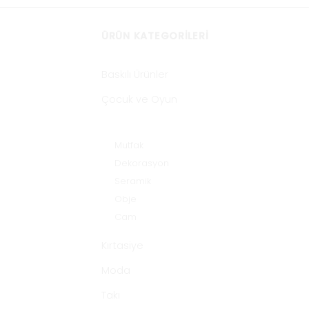
ÜRÜN KATEGORILERI
Baskılı Ürünler
Çocuk ve Oyun
Ev Dekorasyon
Mutfak
Dekorasyon
Seramik
Obje
Cam
Kırtasiye
Moda
Takı