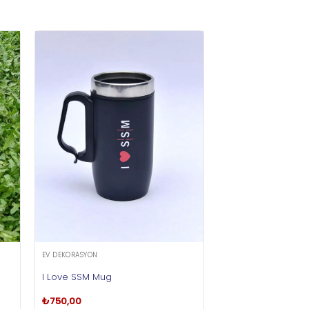
EV DEKORASYON
I Love SSM Mug
₺
750,00