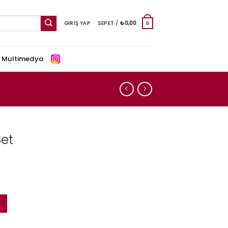
GIRIŞ YAP
SEPET /
₺
0,00
0
e Multimedya
et