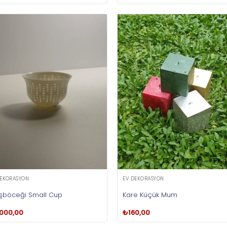
DEKORASYON
EV DEKORASYON
şböceği Small Cup
Kare Küçük Mum
.000,00
₺
160,00