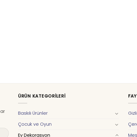
ÜRÜN KATEGORILERI
FAY
dar
Baskılı Ürünler
Gizl
Çocuk ve Oyun
Çere
Ev Dekorasyon
Mes