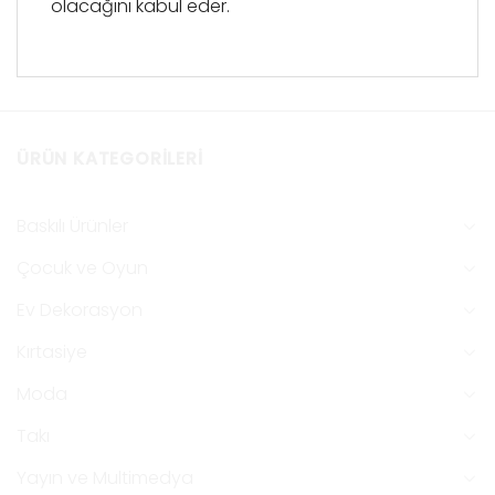
olacağını kabul eder.
ÜRÜN KATEGORILERI
Baskılı Ürünler
Çocuk ve Oyun
Ev Dekorasyon
Kırtasiye
Moda
Takı
Yayın ve Multimedya