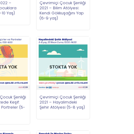
2022 –
Çevrimiçi Çocuk Şenliği
Çocuklara
2021 – Bilim Atölyesi:
-10 Yaş)
Kendi Gökkuşağını Yap
(6-9 yaş)
KTA YOK
STOKTA YOK
Çocuk Şenliği
Çevrimiçi Çocuk Şenliği
ede Keşif:
2021 – Hayalimdeki
 Portreler (5-
Şehir Atölyesi (5-8 yaş)