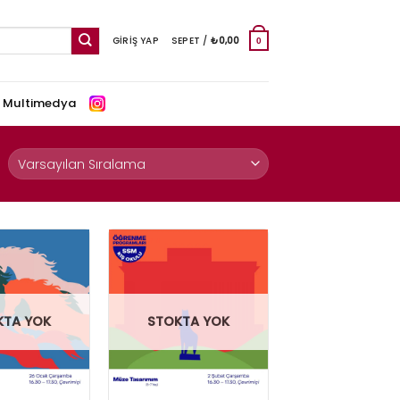
GIRIŞ YAP
SEPET /
₺
0,00
0
e Multimedya
KTA YOK
STOKTA YOK