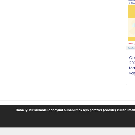
Çe
202
Ma
ya
Daha iyi bir kullanıcı deneyimi sunabilmek için çerezler (cookie) kullanılmakt
ÜRÜN KATEGORILERI
Baskılı Ürünler