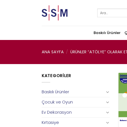
Skip
to
Ara:
content
Baskılı Ürünler
Ç
ANA SAYFA
/
ÜRÜNLER “ATÖLYE” OLARAK ET
KATEGORILER
Baskılı Ürünler
Çocuk ve Oyun
Ev Dekorasyon
Kırtasiye