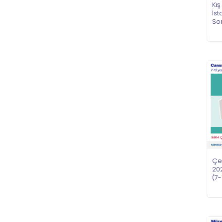
Kış
İs
Sor
Çe
202
(7-