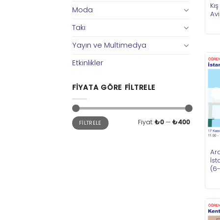
Kı
Moda
Avi
Takı
Yayın ve Multimedya
Etkinlikler
FIYATA GÖRE FILTRELE
En
En
Fiyat:
₺0
—
₺400
FILTRELE
düşük
yüksek
fiyat
fiyat
Ara
İst
(6