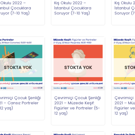
 Okulu 2022 –
Kış Okulu 2022 –
Kış Okulu 
tanbul Çocuklara
İstanbul Çocuklara
İstanbul 
uyor (7-10 Yaş)
Soruyor (7-10 Yaş)
Soruyor (7
STOKTA YOK
STOKTA YOK
STO
vrimiçi Çocuk Şenliği
Çevrimiçi Çocuk Şenliği
Çevrimiçi 
1 – Cansız Portreler
2021 – Müzede Keşif:
2021 – Müz
12 yaş)
Figürler ve Portreler (5-
Figürler ve
12 yaş)
12 yaş)