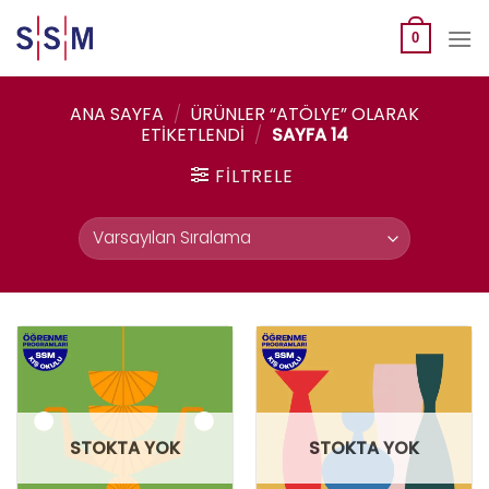
Skip
to
0
content
ANA SAYFA
/
ÜRÜNLER “ATÖLYE” OLARAK
ETIKETLENDI
/
SAYFA 14
FILTRELE
STOKTA YOK
STOKTA YOK