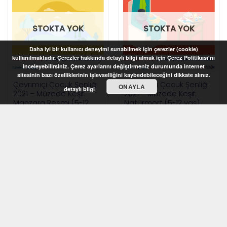
STOKTA YOK
STOKTA YOK
Daha iyi bir kullanıcı deneyimi sunabilmek için çerezler (cookie)
kullanılmaktadır. Çerezler hakkında detaylı bilgi almak için Çerez Politikası'nı
inceleyebilirsiniz. Çerez ayarlarını değiştirmeniz durumunda internet
sitesinin bazı özelliklerinin işlevselliğini kaybedebileceğini dikkate alınız.
Çevrimiçi Çocuk Şenliği
Çevrimiçi Çocuk Şenliği
ONAYLA
detaylı bilgi
2021 – Müzede Keşif:
2021 – Müzede Keşif:
Manzara Resmi (5-12
Natürmort (5-12 yaş)
yaş)
STOKTA YOK
STOKTA YOK