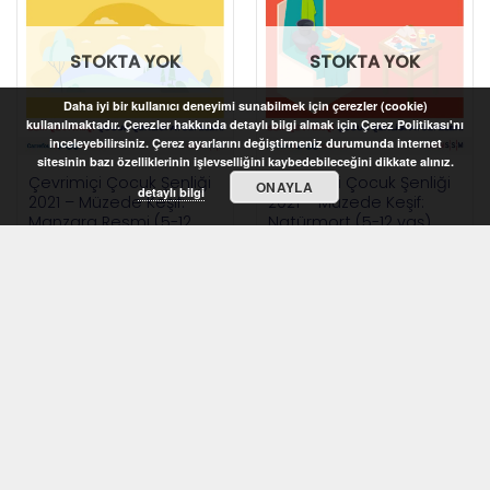
STOKTA YOK
STOKTA YOK
Daha iyi bir kullanıcı deneyimi sunabilmek için çerezler (cookie)
kullanılmaktadır. Çerezler hakkında detaylı bilgi almak için Çerez Politikası'nı
inceleyebilirsiniz. Çerez ayarlarını değiştirmeniz durumunda internet
sitesinin bazı özelliklerinin işlevselliğini kaybedebileceğini dikkate alınız.
Çevrimiçi Çocuk Şenliği
Çevrimiçi Çocuk Şenliği
ONAYLA
detaylı bilgi
2021 – Müzede Keşif:
2021 – Müzede Keşif:
Manzara Resmi (5-12
Natürmort (5-12 yaş)
yaş)
STOKTA YOK
STOKTA YOK