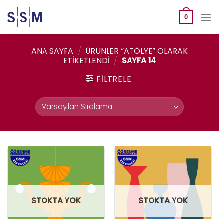
Skip
to
0
content
ANA SAYFA
/
ÜRÜNLER “ATÖLYE” OLARAK
ETIKETLENDI
/
SAYFA 14
FILTRELE
STOKTA YOK
STOKTA YOK