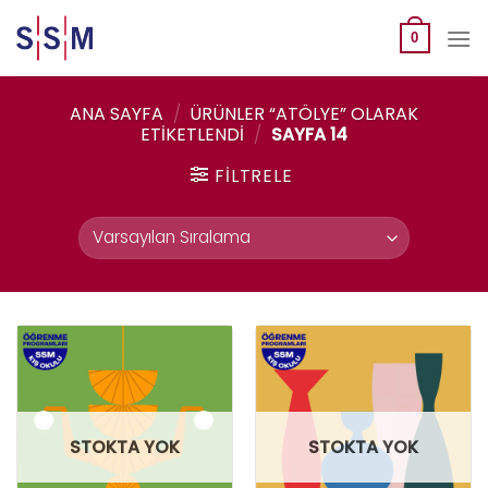
Skip
to
0
content
ANA SAYFA
/
ÜRÜNLER “ATÖLYE” OLARAK
ETIKETLENDI
/
SAYFA 14
FILTRELE
STOKTA YOK
STOKTA YOK