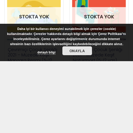
STOKTA YOK
STOKTA YOK
Daha iyi bir kullanıcı deneyimi sunabilmek için çerezler (cookie)
kullanılmaktadır. Çerezler hakkında detaylı bilgi almak için Çerez Politikası'nı
inceleyebilirsiniz. Çerez ayarlarını değiştirmeniz durumunda internet
sitesinin bazı özelliklerinin işlevselliğini kaybedebileceğini dikkate alınız.
Çevrimiçi Çocuk Şenliği
Çevrimiçi Çocuk Şenliği
ONAYLA
detaylı bilgi
2021 – Müzede Keşif:
2021 – Müzede Keşif:
Manzara Resmi (5-12
Natürmort (5-12 yaş)
yaş)
STOKTA YOK
STOKTA YOK