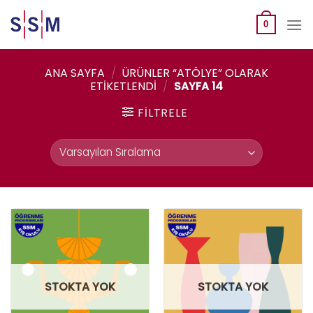
Skip
to
0
content
ANA SAYFA
/
ÜRÜNLER “ATÖLYE” OLARAK
ETIKETLENDI
/
SAYFA 14
FILTRELE
STOKTA YOK
STOKTA YOK