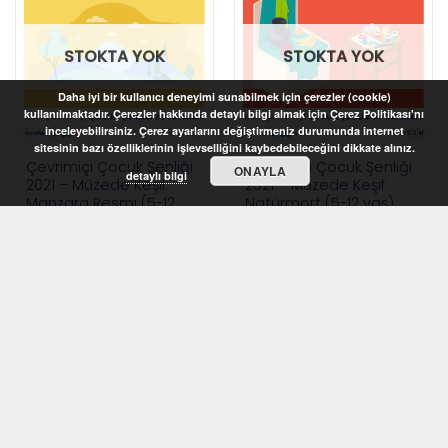
STOKTA YOK
STOKTA YOK
Daha iyi bir kullanıcı deneyimi sunabilmek için çerezler (cookie)
kullanılmaktadır. Çerezler hakkında detaylı bilgi almak için Çerez Politikası'nı
inceleyebilirsiniz. Çerez ayarlarını değiştirmeniz durumunda internet
sitesinin bazı özelliklerinin işlevselliğini kaybedebileceğini dikkate alınız.
Çevrimiçi Çocuk Şenliği
Çevrimiçi Çocuk Şenliği
ONAYLA
detaylı bilgi
2021 – Müzede Keşif:
2021 – Müzede Keşif:
Manzara Resmi (5-12
Natürmort (5-12 yaş)
yaş)
STOKTA YOK
STOKTA YOK