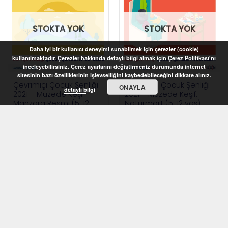
STOKTA YOK
STOKTA YOK
Daha iyi bir kullanıcı deneyimi sunabilmek için çerezler (cookie)
kullanılmaktadır. Çerezler hakkında detaylı bilgi almak için Çerez Politikası'nı
inceleyebilirsiniz. Çerez ayarlarını değiştirmeniz durumunda internet
sitesinin bazı özelliklerinin işlevselliğini kaybedebileceğini dikkate alınız.
Çevrimiçi Çocuk Şenliği
Çevrimiçi Çocuk Şenliği
ONAYLA
detaylı bilgi
2021 – Müzede Keşif:
2021 – Müzede Keşif:
Manzara Resmi (5-12
Natürmort (5-12 yaş)
yaş)
STOKTA YOK
STOKTA YOK