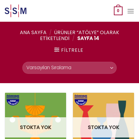
Skip
to
0
content
ANA SAYFA
/
ÜRÜNLER “ATÖLYE” OLARAK
ETIKETLENDI
/
SAYFA 14
FILTRELE
STOKTA YOK
STOKTA YOK