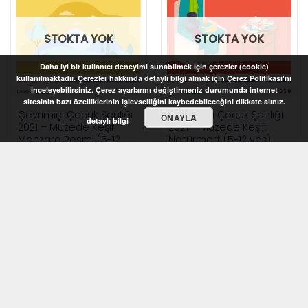
STOKTA YOK
STOKTA YOK
Daha iyi bir kullanıcı deneyimi sunabilmek için çerezler (cookie)
kullanılmaktadır. Çerezler hakkında detaylı bilgi almak için Çerez Politikası'nı
inceleyebilirsiniz. Çerez ayarlarını değiştirmeniz durumunda internet
sitesinin bazı özelliklerinin işlevselliğini kaybedebileceğini dikkate alınız.
Çevrimiçi Çocuk Şenliği
Çevrimiçi Çocuk Şenliği
ONAYLA
detaylı bilgi
2021 – Müzede Keşif:
2021 – Müzede Keşif:
Manzara Resmi (5-12
Natürmort (5-12 yaş)
yaş)
STOKTA YOK
STOKTA YOK