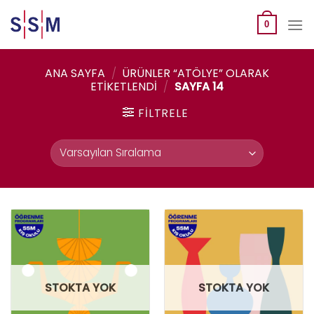
Skip
to
0
content
ANA SAYFA
/
ÜRÜNLER “ATÖLYE” OLARAK
ETIKETLENDI
/
SAYFA 14
FILTRELE
STOKTA YOK
STOKTA YOK