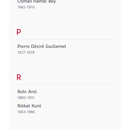
Osman Hamdi Bey
1842-1910
P
Pierre Désiré Guillemet
1827-1878
R
Ruhi Arel
1880-1931
Rikkat Kunt
1903-1986