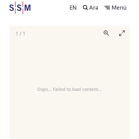
EN
Ara
Menü
1
/
1
Oops... Failed to load content...