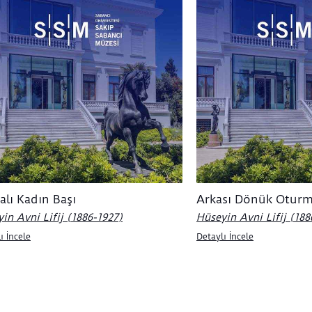
alı Kadın Başı
Arkası Dönük Oturm
in Avni Lifij (1886-1927)
Hüseyin Avni Lifij (188
ı İncele
Detaylı İncele