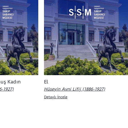
uş Kadın
El
6-1927)
Hüseyin Avni Lifij (1886-1927)
Detaylı İncele