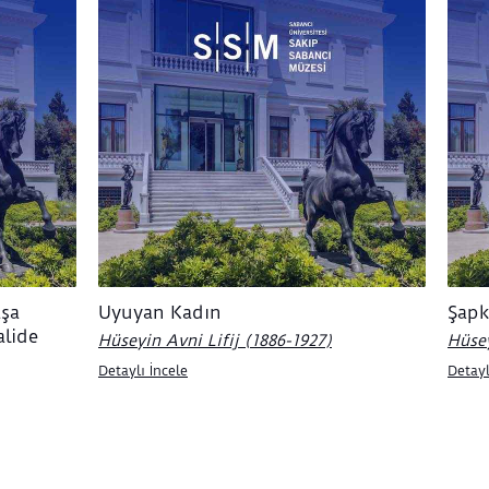
aşa
Uyuyan Kadın
Şapk
alide
Hüseyin Avni Lifij (1886-1927)
Hüsey
Detaylı İncele
Detayl