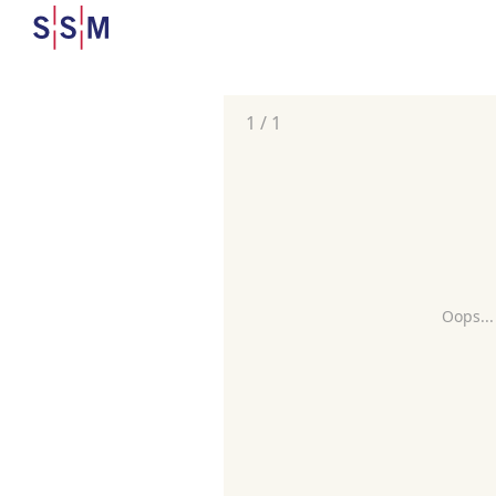
1
/
1
Oops...