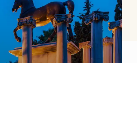
Müze Hakkında
Sakıp Sabancı Müzesi zengin koleksiyonu, ev
sahipliği yaptığı kapsamlı ulusal ve
uluslararası geçici sergileri, konservasyon ve
araştırma birimleri, örnek öğrenme
programları, yapılan çeşitli konser, konferans
ve seminerleriyle çok yönlü bir Müzecilik
deneyimi sunmaktadır.