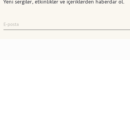
Yeni sergiler, etkinlikler ve içeriklerden haberdar ol.
Sakıp Sabancı Müzesi
Sakıp Sabancı Caddesi No:42
ADRES
:
Emirgan 34467 İstanbul
+90 212 277 22 00
TELEFON
:
ssminfo@sabanciuniv.edu
E-POSTA
:
Yol Tarifi Al