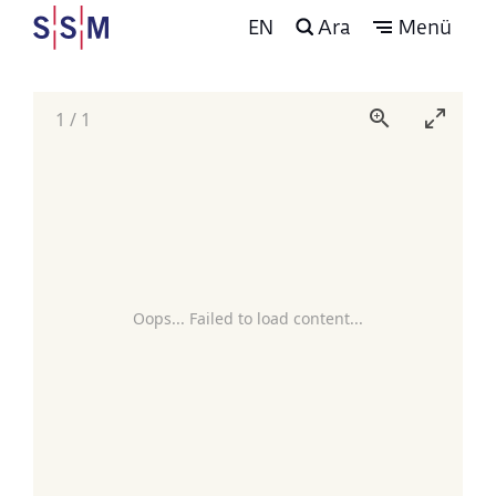
EN
Ara
Menü
1
/
1
Oops... Failed to load content...