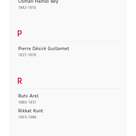
Osman Hamdi Bey
1842-1910
P
Pierre Désiré Guillemet
1827-1878
R
Ruhi Arel
1880-1931
Rikkat Kunt
1903-1986