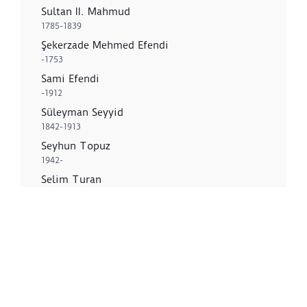
Sultan II. Mahmud
1785-1839
Şekerzade Mehmed Efendi
-1753
Sami Efendi
-1912
Süleyman Seyyid
1842-1913
Seyhun Topuz
1942-
Selim Turan
1915-1994
Z
Zeki Faik İzer
1905-1988