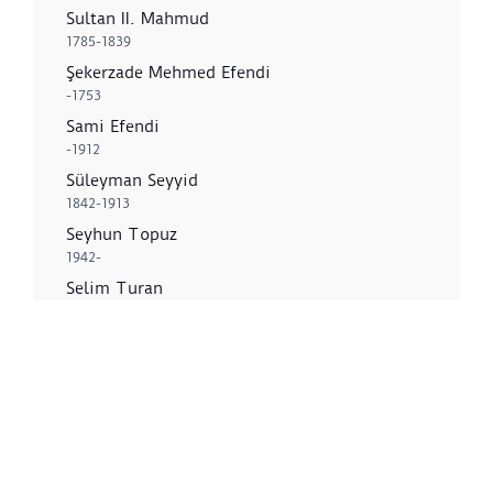
Sultan II. Mahmud
1785-1839
Şekerzade Mehmed Efendi
-1753
Sami Efendi
-1912
Süleyman Seyyid
1842-1913
Seyhun Topuz
1942-
Selim Turan
1915-1994
Z
Zeki Faik İzer
1905-1988