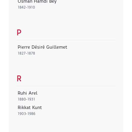
Osman Hamdi Bey
1842-1910
P
Pierre Désiré Guillemet
1827-1878
R
Ruhi Arel
1880-1931
Rikkat Kunt
1903-1986