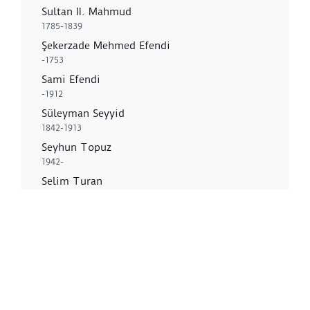
Sultan II. Mahmud
1785-1839
Şekerzade Mehmed Efendi
-1753
Sami Efendi
-1912
Süleyman Seyyid
1842-1913
Seyhun Topuz
1942-
Selim Turan
1915-1994
Z
Zeki Faik İzer
1905-1988