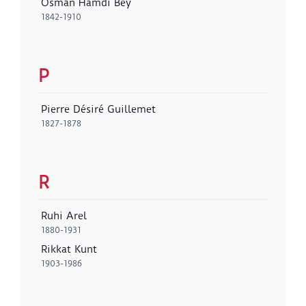
Osman Hamdi Bey
1842-1910
P
Pierre Désiré Guillemet
1827-1878
R
Ruhi Arel
1880-1931
Rikkat Kunt
1903-1986