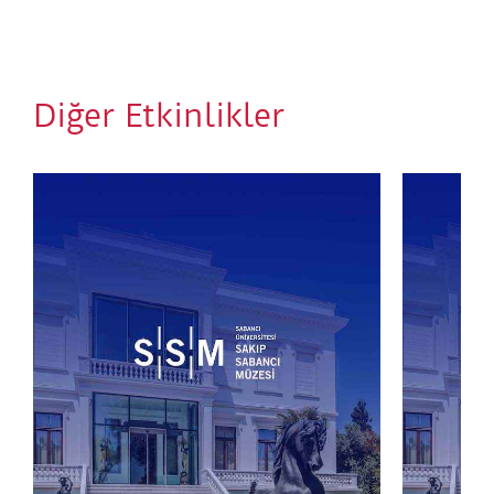
*Konuşma dili İngilizce olup, simultane çeviri
sağlanacaktır.
** Etkinliğe müze biletiyle katılabilirsiniz.
Diğer Etkinlikler