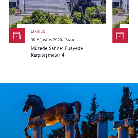
Etkinlik
Et
30 Ağustos 2026, Pazar
30
Müzede Sahne: Fuayede
M
Karşılaşmalar 4
K