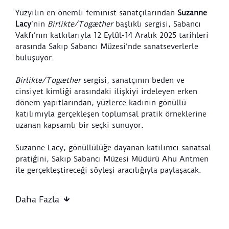
Yüzyılın en önemli feminist sanatçılarından
Suzanne
Lacy
’nin
Birlikte/Togæther
başlıklı sergisi, Sabancı
Vakfı’nın katkılarıyla 12 Eylül-14 Aralık 2025 tarihleri
arasında Sakıp Sabancı Müzesi’nde sanatseverlerle
buluşuyor.
Birlikte/Togæther
sergisi, sanatçının beden ve
cinsiyet kimliği arasındaki ilişkiyi irdeleyen erken
dönem yapıtlarından, yüzlerce kadının gönüllü
katılımıyla gerçekleşen toplumsal pratik örneklerine
uzanan kapsamlı bir seçki sunuyor.
Suzanne Lacy, gönüllülüğe dayanan katılımcı sanatsal
pratiğini, Sakıp Sabancı Müzesi Müdürü Ahu Antmen
ile gerçekleştireceği söyleşi aracılığıyla paylaşacak.
Tarih:
13 Eylül 2025, Cumartesi
Daha Fazla
Saat:
14.00
Yer:
Konferans Salonu, Sakıp Sabancı Müzesi