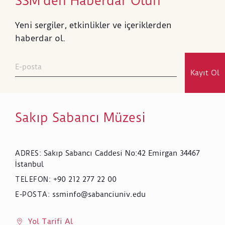
SSM’den Haberdar Olun
Yeni sergiler, etkinlikler ve içeriklerden
haberdar ol.
Kayıt Ol
Sakıp Sabancı Müzesi
Sakıp Sabancı Caddesi No:42 Emirgan 34467
ADRES
:
İstanbul
+90 212 277 22 00
TELEFON
:
ssminfo@sabanciuniv.edu
E-POSTA
:
Yol Tarifi Al