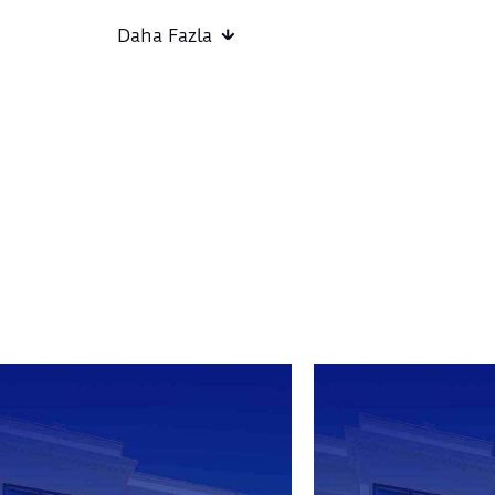
Etkinlik Kuralları:
Daha Fazla
Belirtilen saat etkinliğin başlangıç saatidir.
Otopark ve vale hizmeti bulunmamaktadır.
Etkinliğe katılan kişilerin fotoğraf ve video çek
materyallerinde kullanım hakkı organizasyona ai
Organizasyon, öngörülmeyen nedenlerle progra
saklı tutar.