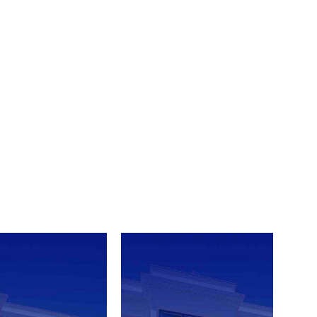
imlerinin tanıtım
ttir.
mda değişiklik yapma hakkını