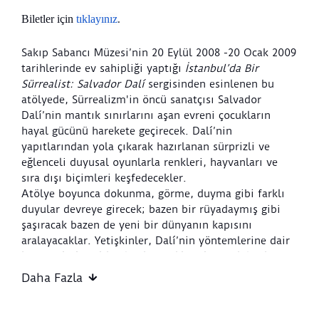
Biletler için
tıklayınız
.
Sakıp Sabancı Müzesi’nin 20 Eylül 2008 -20 Ocak 2009
tarihlerinde ev sahipliği yaptığı
İstanbul’da Bir
Sürrealist: Salvador Dalí
sergisinden esinlenen bu
atölyede, Sürrealizm'in öncü sanatçısı Salvador
Dalí’nin mantık sınırlarını aşan evreni çocukların
hayal gücünü harekete geçirecek. Dalí’nin
yapıtlarından yola çıkarak hazırlanan sürprizli ve
eğlenceli duyusal oyunlarla renkleri, hayvanları ve
sıra dışı biçimleri keşfedecekler.
Atölye boyunca dokunma, görme, duyma gibi farklı
duyular devreye girecek; bazen bir rüyadaymış gibi
şaşıracak bazen de yeni bir dünyanın kapısını
aralayacaklar. Yetişkinler, Dalí’nin yöntemlerine dair
kısa notlarla eşlik ederek çocuklarıyla ortak bir keşif
dili kuracak ve paylaşımlı üretim bağını
Daha Fazla
derinleştirecekler.