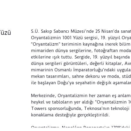
S.Ü. Sakıp Sabancı Müzesi’nde 25 Nisan’da sanat
Yüzü
Oryantalizmin 1001 Yüzü sergisi, 19. yüzyıl Ory
“Oryantalizm” teriminin kaynağına inerek bilim
mimariden dünya sergilerine, fotoğraftan mod
etkilerine ışık tuttu. Sergide, 19. yüzyıl başında
dünya sergileri görüntüleri, değerli kitaplar, A
mimarinin Osmanlı İmparatorluğu’ndaki uygulam
mekan tasarımları, sahne dekoru ve moda, stüdy
ile başlayan Doğu’ya seyahatin değişik aşamalar
Merkezinde, Oryantalizmin her zaman eş anlamlı
heykel ve tabloların yer aldığı “Oryantalizmin 10
Towers sponsorluğunda, Teknosa’nın teknoloji
konaklama desteğiyle gerçekleştirildi.
Oryantalizme, Napoléon Bonaparte’ın 1798’deki 