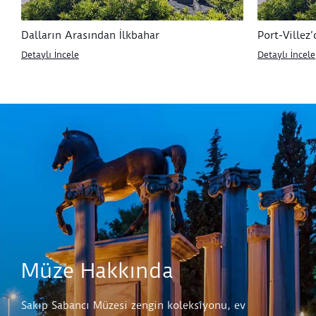
Dalların Arasından İlkbahar
Port-Villez
Detaylı İncele
Detaylı İncele
Müze Hakkında
Sakıp Sabancı Müzesi zengin koleksiyonu, ev