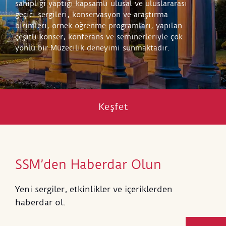
sahipliği yaptığı kapsamlı ulusal ve uluslararası
geçici sergileri, konservasyon ve araştırma
birimleri, örnek öğrenme programları, yapılan
çeşitli konser, konferans ve seminerleriyle çok
yönlü bir Müzecilik deneyimi sunmaktadır.
Keşfet
SSM’den Haberdar Olun
Yeni sergiler, etkinlikler ve içeriklerden
haberdar ol.