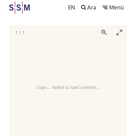
EN
Ara
Menü
1
/
1
Oops... Failed to load content...