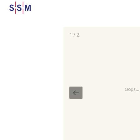
1
/
2
Oops...