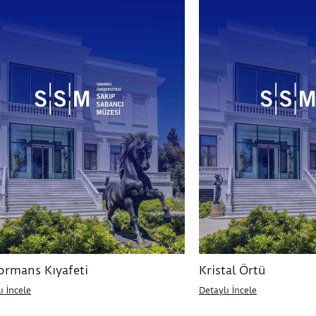
ormans Kıyafeti
Kristal Örtü
ı İncele
Detaylı İncele