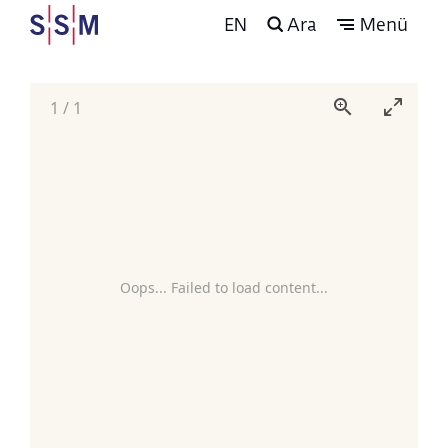
EN
Ara
Menü
1
/
1
Oops... Failed to load content...