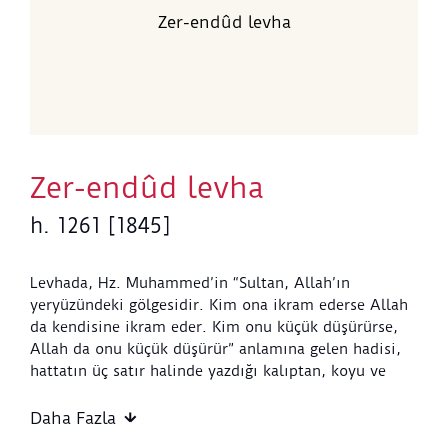
Zer-endûd levha
Zer-endûd levha
h. 1261 [1845]
Levhada, Hz. Muhammed’in “Sultan, Allah’ın
yeryüzündeki gölgesidir. Kim ona ikram ederse Allah
da kendisine ikram eder. Kim onu küçük düşürürse,
Allah da onu küçük düşürür” anlamına gelen hadisi,
hattatın üç satır halinde yazdığı kalıptan, koyu ve
parlak mavi kalın kâğıt üzerine zer-endûd
hazırlanmıştır. Levha, büyük bir kıt’a formundadır.
Daha Fazla
Üstteki uzunca tek satırın altındaki iki satır daha kısa