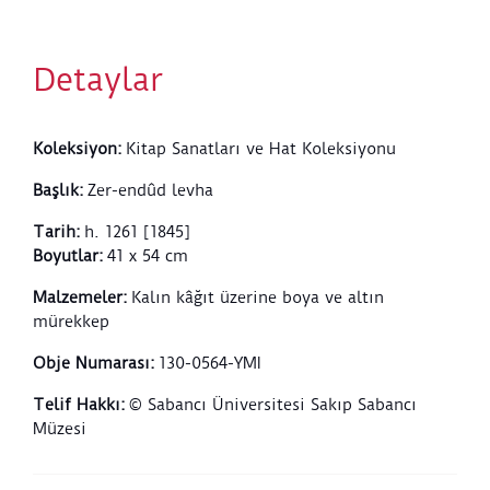
tutulmuş ve iki yanda kalan dikey koltuklar üçe
bölünmüştür. Sağdaki koltukta “Resulullah –Allah
onu rahmetiyle kuşatsın– şöyle buyurmuştur” ibaresi
Detaylar
yazılıdır. Soldaki koltuğa ise hattat ketebe kaydını
düşmüştür:
Ketebehu Yesârî-zâde Mustafa İzzet ğufira
lehumâ 1261
(Yesarizade Mustafa İzzet tarafından 1261
Koleksiyon
:
Kitap Sanatları ve Hat Koleksiyonu
yılında yazılmıştır. Allah günahlarını affetsin).
Levhanın pervaz kenarları altınlı yapraklı dallarla,
Başlık
:
Zer-endûd levha
pervazın köşeleri ise altı kollu yıldız motifleriyle
süslüdür.
Tarih
:
h. 1261 [1845]
Boyutlar
:
41 x 54 cm
Malzemeler
:
Kalın kâğıt üzerine boya ve altın
mürekkep
Obje Numarası
:
130-0564-YMI
Telif Hakkı
:
© Sabancı Üniversitesi Sakıp Sabancı
Müzesi