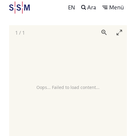
EN
Ara
Menü
1
/
1
Oops... Failed to load content...