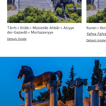
Târih-i Kitâb-ı Müstetâb Ahbâr-ı Aliyye
Kuran-ı Ke
der-Gazavât-ı Murtazaviyye
Yahya Fahre
Detaylı İncele
Detaylı İncele