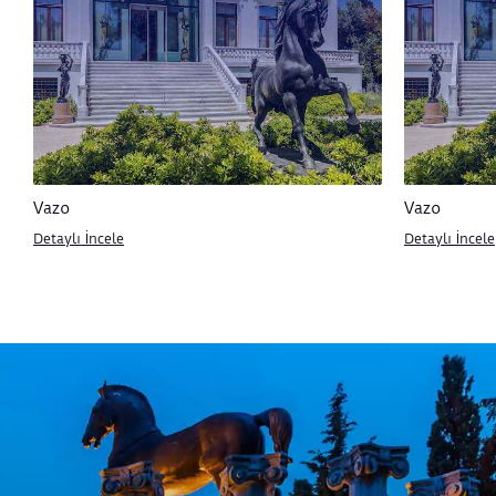
Orijinal tabloda Meissonier, Napolyon ile
generallerinin savaşa gitmekte olan Fransız ordusunu
selamladığı anı tasvir etmiştir. Desprez, tablonun
porselene uyarlanmasında çeşitli değişiklikler yapmış,
vazonun gövdesini çepeçevre kullanmıştır. Sütunda
ise “H. Desprez” imzasını taşıyan ikinci bir resimde,
kahverengi bir atın üzerinde üniformalı bir figür
görülmektedir.
Vazo
Vazo
Detaylı İncele
Detaylı İncele