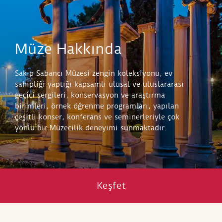
Müze Hakkında
Sakıp Sabancı Müzesi zengin koleksiyonu, ev
sahipliği yaptığı kapsamlı ulusal ve uluslararası
geçici sergileri, konservasyon ve araştırma
birimleri, örnek öğrenme programları, yapılan
çeşitli konser, konferans ve seminerleriyle çok
yönlü bir Müzecilik deneyimi sunmaktadır.
Keşfet