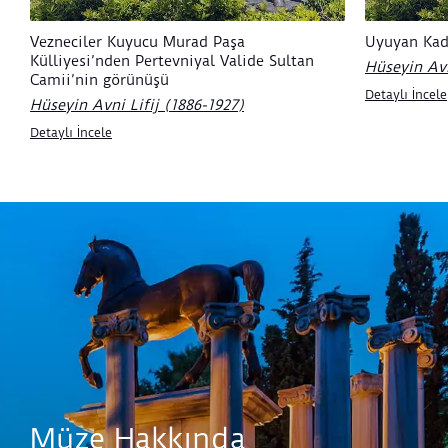
Vezneciler Kuyucu Murad Paşa
Uyuyan Kad
Külliyesi’nden Pertevniyal Valide Sultan
Hüseyin Avn
Camii’nin görünüşü
Detaylı İncele
Hüseyin Avni Lifij (1886-1927)
Detaylı İncele
Müze Hakkında