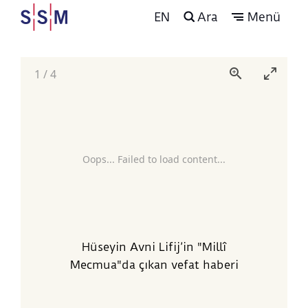
EN
Ara
Menü
1
/
4
Oops... Failed to load content...
Hüseyin Avni Lifij’in "Millî
Mecmua"da çıkan vefat haberi