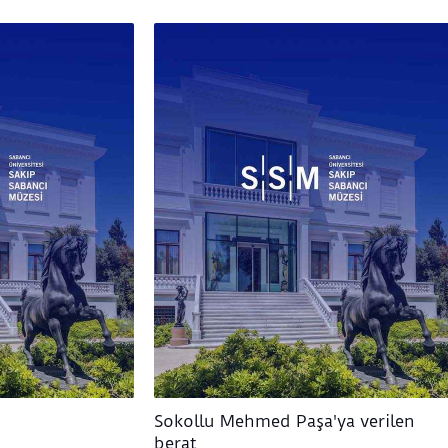
Sokollu Mehmed Paşa'ya verilen
berat