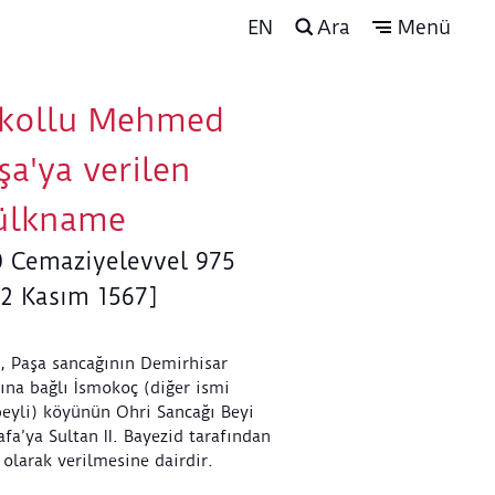
EN
Ara
Menü
kollu Mehmed
şa'ya verilen
lkname
0 Cemaziyelevvel 975
12 Kasım 1567]
, Paşa sancağının Demirhisar
ına bağlı İsmokoç (diğer ismi
eyli) köyünün Ohri Sancağı Beyi
fa’ya Sultan II. Bayezid tarafından
olarak verilmesine dairdir.
fa’nın ölümü üzerine, köy oğlu