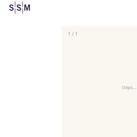
1
/
1
Oops...