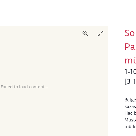
So
Pa
mü
1-1
[3-
 Failed to load content...
Belge
kazas
Hacıb
Musta
mülk 
Musta