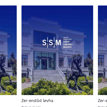
Zer-endûd levha
Zer-