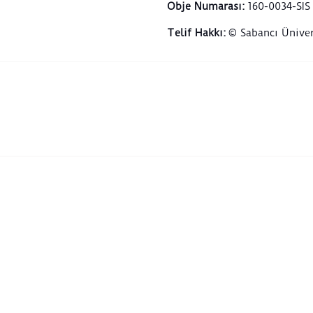
siyah
Obje Numarası
:
160-0034-SIS
üzerl
Telif Hakkı
:
© Sabancı Üniver
takip
nokta
yazıs
ortal