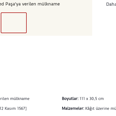
Mehm
d Paşa'ya verilen mülkname
Daha
oğlu 
Kası
Mehme
İstan
geçen
olma
paşa
göre,
tasar
kims
ẞah 
daima
renkl
ve tu
altın
dalla
erilen mülkname
Boyutlar
:
111 x 30,5 cm
kürs
altın
12 Kasım 1567]
Malzemeler
:
Kâğıt üzerine mü
satır