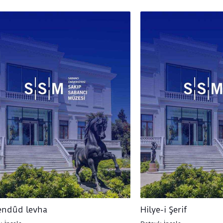
endûd levha
Hilye-i Şerif