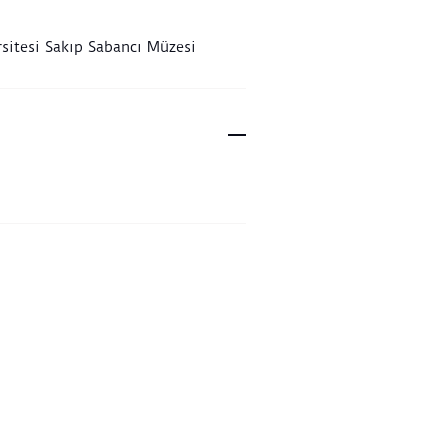
 mürekkeple yazılmış, satırların
erine birbirini belirli aralıklarla
sitesi Sakıp Sabancı Müzesi
 eden, zer-nişan adı verilen altın
lar yerleştirilmiştir. Belgenin
ı, divani hattın 16. yüzyıl
arındaki üslubunu yansıtır.