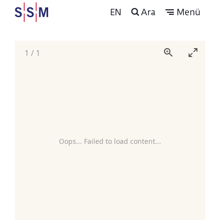
EN
Ara
Menü
1
/
1
Oops... Failed to load content...