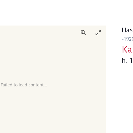
Has
-192
Ka
h. 
 Failed to load content...