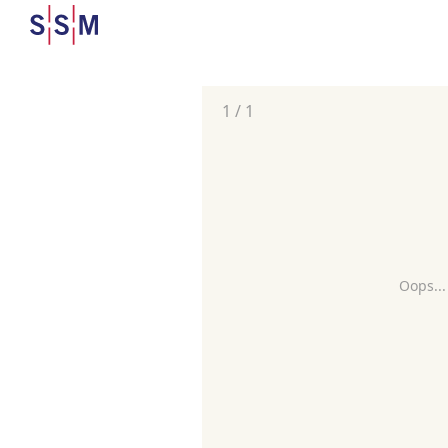
1
/
1
Oops...