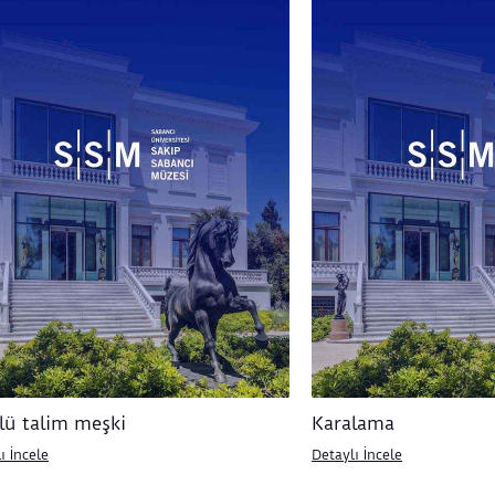
lü talim meşki
Karalama
ı İncele
Detaylı İncele