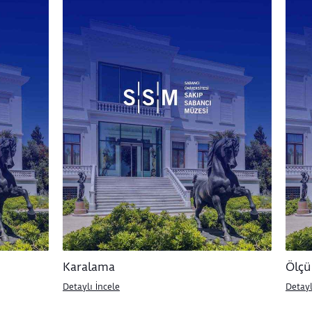
Karalama
Ölçü
Detaylı İncele
Detayl