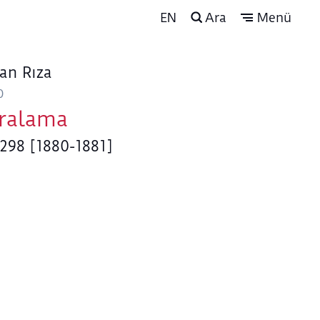
EN
Ara
Menü
an Rıza
0
ralama
1298 [1880-1881]