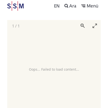
EN
Ara
Menü
1
/
1
Oops... Failed to load content...