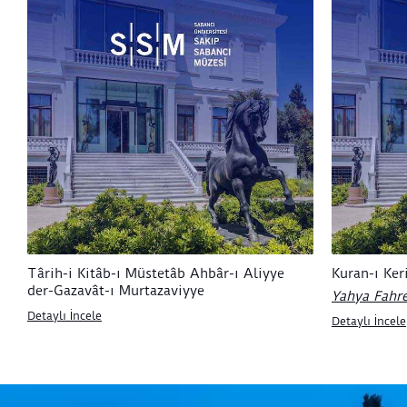
Târih-i Kitâb-ı Müstetâb Ahbâr-ı Aliyye
Kuran-ı Ke
der-Gazavât-ı Murtazaviyye
Yahya Fahre
Detaylı İncele
Detaylı İncele