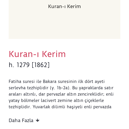
Kuran-ı Kerim
Kuran-ı Kerim
h. 1279 [1862]
Fatiha suresi ile Bakara suresinin ilk dört ayeti
serlevha tezhiplidir (y. 1b-2a). Bu yapraklarda satır
araları altınlı, dar pervazlar altın zencireklidir; enli
yatay bölmeler lacivert zemine altın çiçeklerle
tezhiplidir. Yuvarlak dilimli haşiyeli enli pervazda
hâkim bezeme lacivert zemine altınlı minik rozet
çiçeklerdir. Tezhibin bütününde lacivert ve altının
Daha Fazla
yanı sıra öne çıkan renk, fıstık yeşili ve sayfa