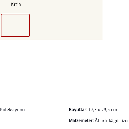
Kıt'a
şey a
hadis
keteb
meşh
yazdı
üstat
çıkmı
zevki
çiçek
Kalın
bir g
herc
bir p
mavi 
edile
gibi,
 Koleksiyonu
Boyutlar
:
19,7 x 29,5 cm
Malzemeler
:
Âharlı kâğıt üze