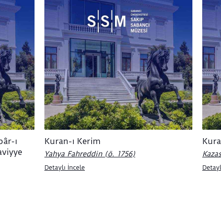
bâr-ı
Kuran-ı Kerim
Kura
aviyye
Yahya Fahreddin (ö. 1756)
Kazas
Detaylı İncele
Detayl