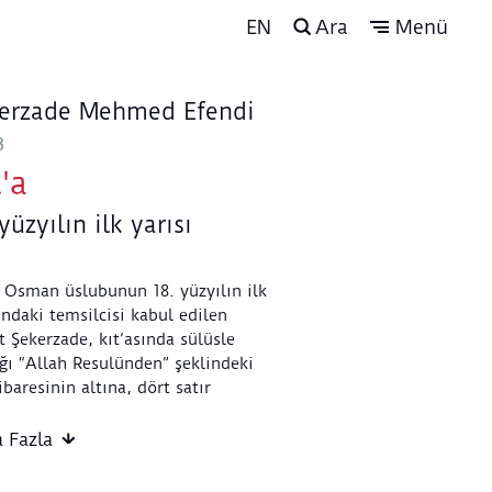
EN
Ara
Menü
erzade Mehmed Efendi
3
'a
yüzyılın ilk yarısı
 Osman üslubunun 18. yüzyılın ilk
ındaki temsilcisi kabul edilen
t Şekerzade, kıt’asında sülüsle
ğı “Allah Resulünden” şeklindeki
 ibaresinin altına, dört satır
le “Allah Resulü şöyle buyurdu:
n kime dua kapısı açılırsa Allah
 Fazla
ahmet kapısını açar. Allah’ın
sinden istenmesini en çok istediği