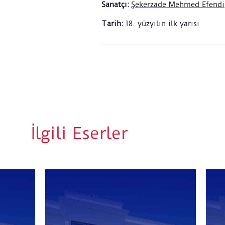
Sanatçı
:
Şekerzade Mehmed Efendi
Tarih
:
18. yüzyılın ilk yarısı
İlgili Eserler