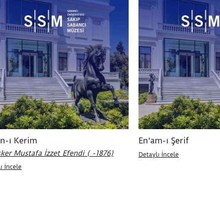
n-ı Kerim
En'am-ı Şerif
ker Mustafa İzzet Efendi ( -1876)
Detaylı İncele
ı İncele