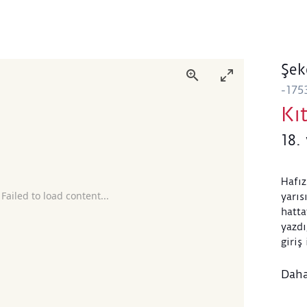
Şek
-175
Kıt
18. 
Hafız
 Failed to load content...
yarıs
hatta
yazdı
giriş
nesih
Sizde
Daha
ona r
kendi