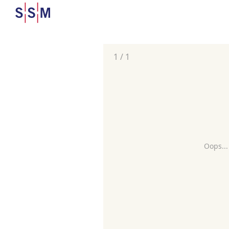
1
/
1
Oops...