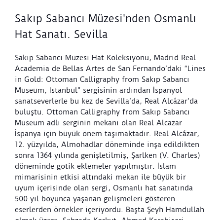
Sakıp Sabancı Müzesi'nden Osmanlı
Hat Sanatı. Sevilla
Sakıp Sabancı Müzesi Hat Koleksiyonu, Madrid Real
Academia de Bellas Artes de San Fernando’daki “Lines
in Gold: Ottoman Calligraphy from Sakıp Sabancı
Museum, Istanbul” sergisinin ardından İspanyol
sanatseverlerle bu kez de Sevilla’da, Real Alcázar’da
buluştu. Ottoman Calligraphy from Sakıp Sabancı
Museum adlı serginin mekanı olan Real Alcazar
İspanya için büyük önem taşımaktadır. Real Alcázar,
12. yüzyılda, Almohadlar döneminde inşa edildikten
sonra 1364 yılında genişletilmiş, Şarlken (V. Charles)
döneminde gotik eklemeler yapılmıştır. İslam
mimarisinin etkisi altındaki mekan ile büyük bir
uyum içerisinde olan sergi, Osmanlı hat sanatında
500 yıl boyunca yaşanan gelişmeleri gösteren
eserlerden örnekler içeriyordu. Başta Şeyh Hamdullah
olmak üzere, Şehzade Korkut, Ahmed Karahisari,