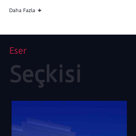
Derviş Ali, Hafız Osman, Yedikuleli Seyyid Abdullah,
Daha Fazla
Mustafa Rakım, Kazasker Mustafa İzzet ve Sami Efendi
gibi Osmanlı hat sanatının önemli hattatlarının
eserlerine ve hat aletlerine yer verildi.
Eser
Seçkisi