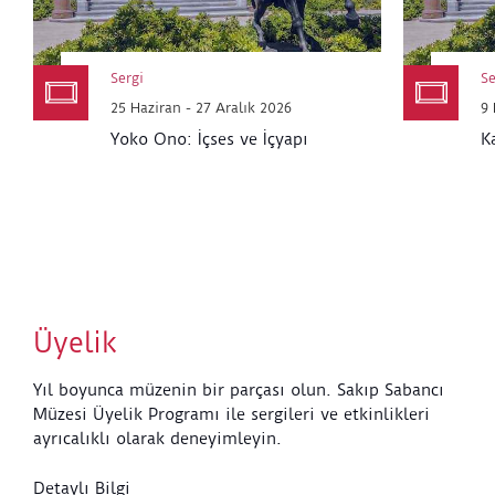
Sergi
Se
25 Haziran - 27 Aralık 2026
9 
Yoko Ono: İçses ve İçyapı
K
Üyelik
Yıl boyunca müzenin bir parçası olun. Sakıp Sabancı
Müzesi Üyelik Programı ile sergileri ve etkinlikleri
ayrıcalıklı olarak deneyimleyin.
Detaylı Bilgi