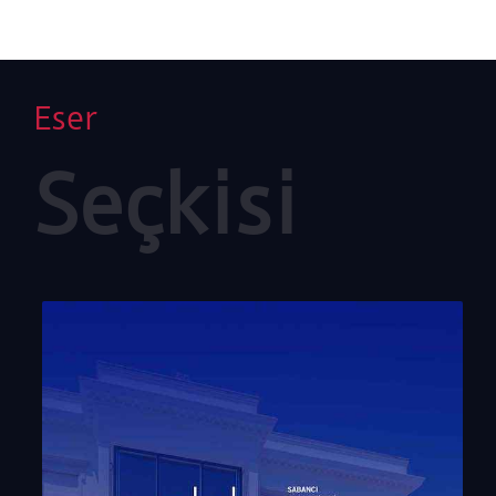
şekillendirmiş; İkinci Dünya Savaşı'nın travma ve
trajedisine tepki olarak, benzersiz ve kendine özgü bir
sanatsal üslup geliştirmiştir. 1969'dan beri
kompozisyonlarını baş aşağı resmeden sanatçı için bu
Eser
yaklaşım, biçimi içerikten arındırmanın ve soyutlama
ile figürasyon arasında bir yerde durmanın bir yolu
olmuştur. Aynı zamanda, gelenekselleşmiş tuval
Seçkisi
üzerine resim tekniğinde yeni bir açılımda
bulunmasını mümkün kılmıştır.
Georg Baselitz: Son On Yıl
, sanatçının çalışmalarında
yıllar içinde belirginleşen, kararlı motiflerden
oluşuyor. Baselitz’in 1950’lerden bu yana çeşitli
tekniklerde ele aldığı, Deutschbaselitz’te geçen
çocukluğunu hatırlatan kartalları, mavi arka planlara
işlenmiş bir seride geri dönüyor. Serinin 2024 tarihli
son tablosu, ilk kez bu sergide ziyaretçi ile buluşuyor.
Aynı şekilde, çocukluğundan beri resmettiği geyik
motifi, kariyerinin başından beri eserlerine yön veren
mitolojik ikonografinin bir parçası olarak yeniden