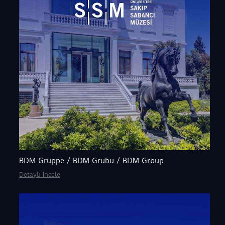
ortaya çıkıyor.
Golden Hands [Altın Eller]
serisi,
sanatçının bu uzuvların kültürel ve tarihsel
sembolizmine duyduğu hayranlığı yansıtırken, eşi
Elke’nin baş aşağı portreleri de yine 1970’lerden bu
yana sıkça işlediği konulardan biri olarak sergide yer
alıyor. Serginin öne çıkan
Springtime [İlkbahar]
serisi
ise, Dada kolaj sanatçısı Hannah Höch’ten ilham
alıyor. Bu dizide Baselitz, baş aşağı figürlerinin
üzerine gerçek naylon çorapları kolajlayarak,
neredeyse fetişist bir anlam ortaya koyuyor. Müzenin
galerilerinde ve bahçesinde sergilenen anıtsal
heykeller de resimlerin ikonografisi ve tarihsel
temalarıyla bir bütünlük oluşturuyor.
Sergi Kataloğu
BDM Gruppe / BDM Grubu / BDM Group
Detaylı İncele
Sergiye eşlik eden
Georg Baselitz: Son On Yıl
kataloğunda Norman Rosenthal, Beral Madra, Eric
Darragon ve John-Paul Stonard’ın sanatçı ve pratiği
üzerine yazıları yer alıyor.
Norman Rosenthal
’ın
“Georg Baselitz İstanbul’da” yazısı, benzersiz ve