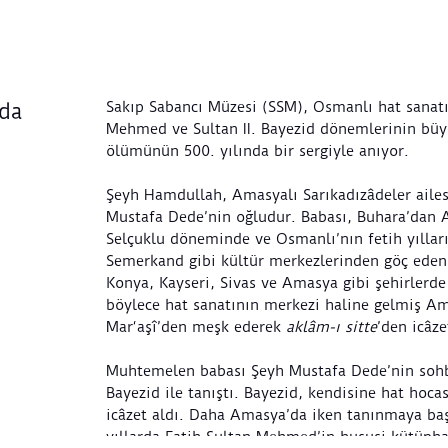
Sakıp Sabancı Müzesi (SSM), Osmanlı hat sanatı
nda
Mehmed ve Sultan II. Bayezid dönemlerinin büy
ölümünün 500. yılında bir sergiyle anıyor.
Şeyh Hamdullah, Amasyalı Sarıkadızâdeler aile
Mustafa Dede’nin oğludur. Babası, Buhara’dan 
Selçuklu döneminde ve Osmanlı’nın fetih yıllar
Semerkand gibi kültür merkezlerinden göç eden 
Konya, Kayseri, Sivas ve Amasya gibi şehirlerd
böylece hat sanatının merkezi haline gelmiş A
Mar‘aşî’den meşk ederek
aklâm-ı sitte
’den icâze
Muhtemelen babası Şeyh Mustafa Dede’nin sohb
Bayezid ile tanıştı. Bayezid, kendisine hat hoca
icâzet aldı. Daha Amasya’da iken tanınmaya ba
yıllarda Fatih Sultan Mehmed’in hususi kütüphan