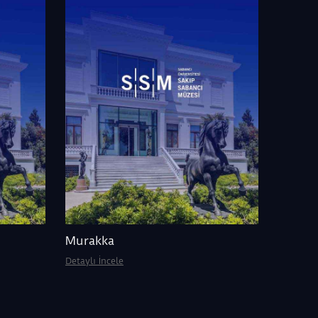
sonra Sultan II. Mustafa’nın saray hattatı Şâhin
yazılmıştır.
SSM Kitap Sanatları ve Hat Koleksiyonu’nda, Ş
çağdaşlarının, Şeyh yolundan giden hattatların v
müzehhiplerinin elinden çıkmış, nadir eserler 
hattatın ölümünün 500. yılı nedeniyle, İstanbul
Müzesi’nden, Sadberk Hanım Müzesi’nden ve Ku
Sanat Vakfı, Ekrem Hakkı Ayverdi Koleksiyonu’
hazırladığı sergide, 15. yüzyılın ikinci yarısı ve 
üretilmiş nadir elyazması kitaplar, Kuran-ı Keri
albümler sergilenmektedir. Milli Saraylar İdares
Sarayı Müzesi, Türkiye Yazma Eserler Kurumu Ba
Süleymaniye Kütüphanesi, İstanbul Üniversitesi
Kütüphanesi’nden, Dallas Museum of Art ve H
pandemi şartlarında ödünç alınamayan eserler ise
Murakka
ziyaretçilere sunulmaktadır. Sergiye bir de kita
Detaylı İncele