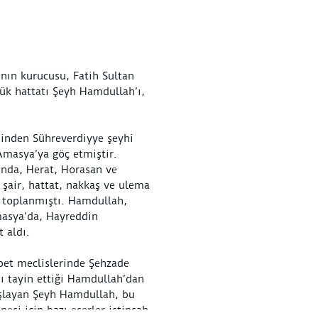
nın kurucusu, Fatih Sultan
ük hattatı Şeyh Hamdullah’ı,
sinden Sühreverdiyye şeyhi
Amasya’ya göç etmiştir.
ında, Herat, Horasan ve
şair, hattat, nakkaş ve ulema
e toplanmıştı. Hamdullah,
masya’da, Hayreddin
t aldı.
et meclislerinde Şehzade
sı tayin ettiği Hamdullah’dan
şlayan Şeyh Hamdullah, bu
esi için bazı eserler istinsah