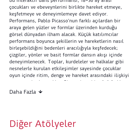
bu interaktif dans performansı, 18–36 ay arası
çocukları ve ebeveynlerini birlikte hareket etmeye,
keşfetmeye ve deneyimlemeye davet ediyor.
Performans, Pablo Picasso’nun farklı açılardan bir
araya gelen yüzler ve formlar üzerinden kurduğu
görsel dünyadan ilham alacak. Küçük katılımcılar
performans boyunca şekillerin ve hareketlerin nasıl
birleşebildiğini bedenleri aracılığıyla keşfedecek;
çizgiler, yönler ve basit formlar dansın akışı içinde
deneyimlenecek. Toplar, kurdeleler ve halkalar gibi
nesnelerle kurulan etkileşimler sayesinde çocuklar
oyun içinde ritim, denge ve hareket arasındaki ilişkiyi
tanımaya başlayacaklar. Picasso’nun bir yüzü farklı
açılardan bir araya getiren yaklaşımını
Daha Fazla
hatırlatırcasına, çocukların hareketleri de tek bir
biçime bağlı kalmayacak; her biri kendi temposunda,
kendi yönünde ve kendi bedensel ifadesiyle bu akışın
parçası olacak. İzleme ve katılımın iç içe geçtiği bu
Diğer Atölyeler
performansta çocuklar yalnızca izleyici olmayacak,
sürecin doğal bir parçası hâline gelecekler. Üç
taraftan çevrelenen performans alanı ise hareket ile