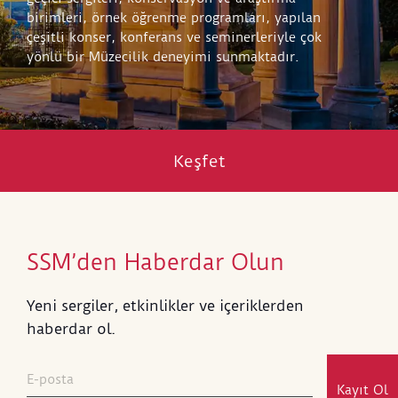
birimleri, örnek öğrenme programları, yapılan
çeşitli konser, konferans ve seminerleriyle çok
yönlü bir Müzecilik deneyimi sunmaktadır.
Keşfet
SSM’den Haberdar Olun
Yeni sergiler, etkinlikler ve içeriklerden
haberdar ol.
Kayıt Ol