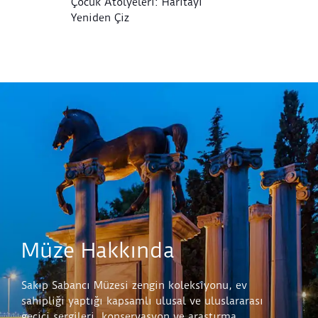
Çocuk Atölyeleri: Haritayı
Ç
Yeniden Çiz
Müze Hakkında
Sakıp Sabancı Müzesi zengin koleksiyonu, ev
sahipliği yaptığı kapsamlı ulusal ve uluslararası
geçici sergileri, konservasyon ve araştırma