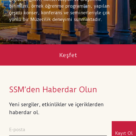
birimleri, örnek öğrenme programları, yapılan
çeşitli konser, konferans ve seminerleriyle çok
yönlü bir Müzecilik deneyimi sunmaktadır.
Keşfet
SSM’den Haberdar Olun
Yeni sergiler, etkinlikler ve içeriklerden
haberdar ol.
Kayıt Ol