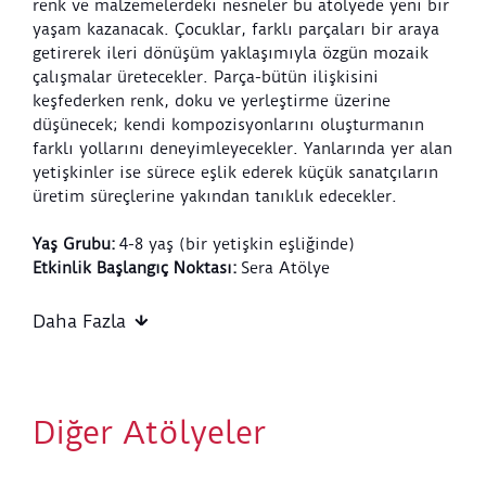
renk ve malzemelerdeki nesneler bu atölyede yeni bir
yaşam kazanacak. Çocuklar, farklı parçaları bir araya
getirerek ileri dönüşüm yaklaşımıyla özgün mozaik
çalışmalar üretecekler. Parça-bütün ilişkisini
keşfederken renk, doku ve yerleştirme üzerine
düşünecek; kendi kompozisyonlarını oluşturmanın
farklı yollarını deneyimleyecekler. Yanlarında yer alan
yetişkinler ise sürece eşlik ederek küçük sanatçıların
üretim süreçlerine yakından tanıklık edecekler.
Yaş Grubu:
4-8 yaş (bir yetişkin eşliğinde)
Etkinlik Başlangıç Noktası:
Sera Atölye
Etkinlik Bitiş Noktası:
Sera Atölye
Etkinlik Süresi:
60 dakika
Daha Fazla
Tasarlayan ve Uygulayan:
Akbank Sanat ve Barış
Karayazgan
Atölye Kuralları:
Diğer Atölyeler
Bu atölye Akbank Sanat işbirliğiyle düzenlenmektedir.
Atölye bileti 1 çocuk ve 1 yetişkini kapsar. Bir
yetişkinin eşlik etmesi zorunludur.