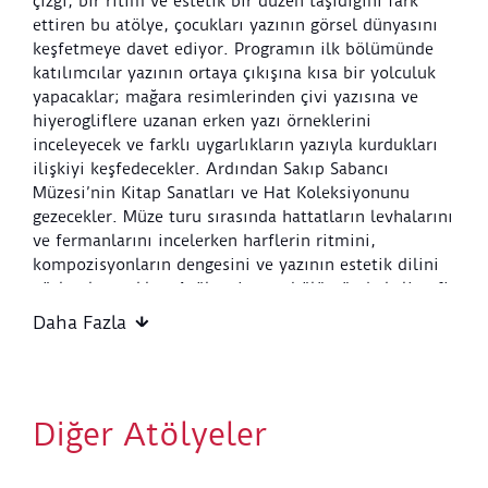
çizgi, bir ritim ve estetik bir düzen taşıdığını fark
ettiren bu atölye, çocukları yazının görsel dünyasını
keşfetmeye davet ediyor. Programın ilk bölümünde
katılımcılar yazının ortaya çıkışına kısa bir yolculuk
yapacaklar; mağara resimlerinden çivi yazısına ve
hiyerogliflere uzanan erken yazı örneklerini
inceleyecek ve farklı uygarlıkların yazıyla kurdukları
ilişkiyi keşfedecekler. Ardından Sakıp Sabancı
Müzesi’nin Kitap Sanatları ve Hat Koleksiyonunu
gezecekler. Müze turu sırasında hattatların levhalarını
ve fermanlarını incelerken harflerin ritmini,
kompozisyonların dengesini ve yazının estetik dilini
gözlemleyecekler. Atölyenin son bölümünde kaligrafi
ve kamış kalemlerle kendi güzel yazı levhalarını
Daha Fazla
oluşturacak, dileyen katılımcılar çalışmalarının
kenarlarını süsleyerek levhalarına kişisel dokunuşlar
ekleyecekler. Özellikle ilkokul birinci ve ikinci sınıf
öğrencileri için tasarlanan bu atölye, çocukların
Diğer Atölyeler
harflerle yeni kurdukları ilişkiyi yaratıcı ve unutulmaz
bir deneyime dönüştürecek.