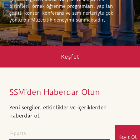
birimleri, örnek öğrenme programları, yapılan
çeşitli konser, konferans ve seminerleriyle çok
yönlü bir Müzecilik deneyimi sunmaktadır.
Keşfet
SSM’den Haberdar Olun
Yeni sergiler, etkinlikler ve içeriklerden
haberdar ol.
Kayıt Ol