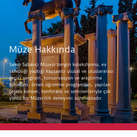
Müze Hakkında
Sakıp Sabancı Müzesi zengin koleksiyonu, ev
sahipliği yaptığı kapsamlı ulusal ve uluslararası
geçici sergileri, konservasyon ve araştırma
birimleri, örnek öğrenme programları, yapılan
çeşitli konser, konferans ve seminerleriyle çok
yönlü bir Müzecilik deneyimi sunmaktadır.
Keşfet