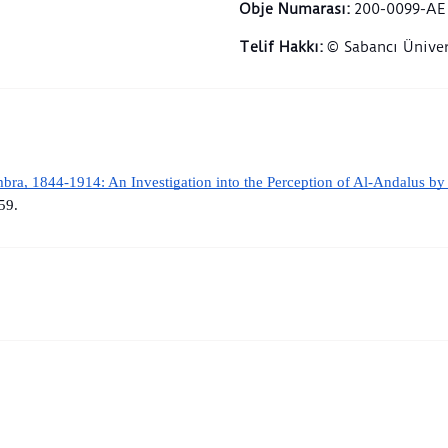
arkas
Obje Numarası
:
200-0099-AE
bezem
Telif Hakkı
:
© Sabancı Üniver
kemer
geome
muhte
süsl
ahşap
sıral
bra, 1844-1914: An Investigation into the Perception of Al-Andalus by 
örnek
üzer
59. 
“Ey t
hayır
ibare
içine
sarı 
perde
bir k
alt k
“Abdu
imzas
1339 