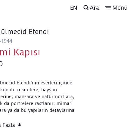
EN
Ara
Menü
ülmecid Efendi
-1944
mi Kapısı
0
lmecid Efendi’nin eserleri içinde
 konulu resimlere, hayvan
rlerine, manzara ve natürmortlara,
k da portrelere rastlanır; mimari
ara ya da bu yapıların detaylarına
andığı resimleri sayılıdır. Sakıp
cı Müzesi Resim
 Fazla
ksiyonu’ndaki
Cami Kapısı
, bu
da nadir örneklerden biridir.