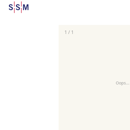
1
/
1
Oops...