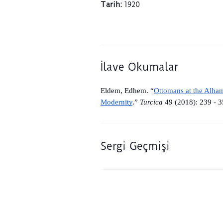
Tarih
:
1920
İlave Okumalar
Eldem, Edhem. “
Ottomans at the Alham
Modernity
.” 
Turcica
 49 (2018): 239 - 3
Sergi Geçmişi