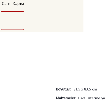
Cami Kapısı
Cami 
tablo
pland
yerle
yara
Abdü
aras
resme
dışın
kitab
uygul
Efend
Tabl
bir i
sütun
Boyutlar
:
131.5 x 83.5 cm
biri 
vardı
Malzemeler
:
Tuval üzerine ya
kemer