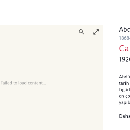
Abd
1868
Ca
192
Abdü
 Failed to load content...
tarih
figü
en ço
yapıl
odakl
Saban
Daha
Kole
anlam